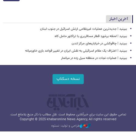
آخرین اخبار
ببینید | جدیدترین عملیات غیرنظامی ارتش اسرائیل در جنوب لبنان
ببینید | لحظه برخورد قطار مسافربری با تراکتور حامل کاه
ببینید | چاقوکشی در خیابان‌های مرکز لندن
ببینید | اعتراف یک مقام اسرائیلی به نقش ایران در تغییر قواعد بازی خاورمیانه
ببینید | عملیات نجات در منطقه سیل زده در میانمار
نسخه دسکتاپ
تمامی حقوق این سایت برای خبرآنلاین محفوظ است. نقل مطالب با ذکر منبع بلامانع است.
Copyright © 2025 khabaronline News Agancy, All rights reserved
طراحی و تولید: نستوه