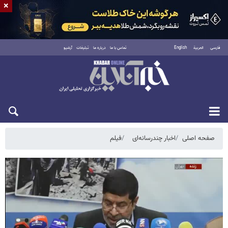
×
فارسی
العربية
English
تماس با ما
درباره ما
تبلیغات
آرشیو
پنجشنبه ۱۵ مرداد ۱۴۰۵
صفحه اصلی
اخبار چندرسانه‌ای
فیلم