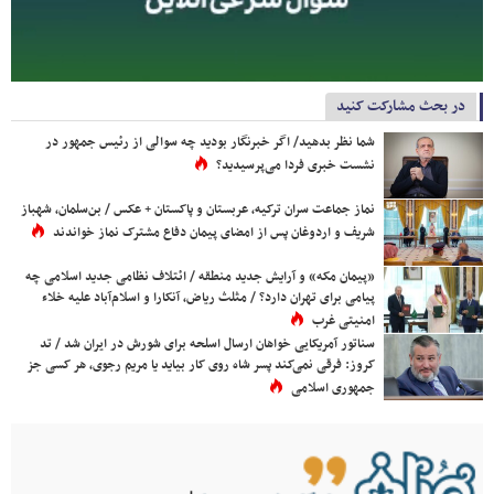
در بحث مشارکت کنید
شما نظر بدهید/ اگر خبرنگار بودید چه سوالی از رئیس جمهور در
نشست خبری فردا می‌پرسیدید؟
نماز جماعت سران ترکیه، عربستان و پاکستان + عکس / بن‌سلمان، شهباز
شریف و اردوغان پس از امضای پیمان دفاع مشترک نماز خواندند
«پیمان مکه» و آرایش جدید منطقه / ائتلاف نظامی جدید اسلامی چه
پیامی برای تهران دارد؟ / مثلث ریاض، آنکارا و اسلام‌آباد علیه خلاء
امنیتی غرب
سناتور آمریکایی خواهان ارسال اسلحه برای شورش در ایران شد / تد
کروز: فرقی نمی‌کند پسر شاه روی کار بیاید یا مریم رجوی، هر کسی جز
جمهوری اسلامی