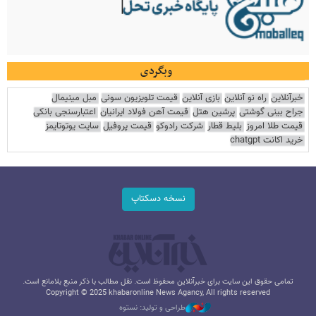
وبگردی
خبرآنلاین
راه نو آنلاین
بازی آنلاین
قیمت تلویزیون سونی
مبل مینیمال
جراح بینی گوشتی
پرشین هتل
قیمت آهن فولاد ایرانیان
اعتبارسنجی بانکی
قیمت طلا امروز
بلیط قطار
شرکت رادوکو
قیمت پروفیل
سایت یوتوتایمز
خرید اکانت chatgpt
نسخه دسکتاپ
تمامی حقوق این سایت برای خبرآنلاین محفوظ است. نقل مطالب با ذکر منبع بلامانع است.
Copyright © 2025 khabaronline News Agancy, All rights reserved
طراحی و تولید: نستوه