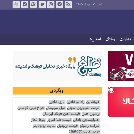
شنبه ۱۷ مرداد ۱۴۰۵
انتشارات
وبلاگ
استان‌ها
وبگردی
خبرآنلاین
راه نو آنلاین
بازی آنلاین
قیمت تلویزیون سونی
مبل مینیمال
جراح بینی گوشتی
پرشین هتل
قیمت آهن فولاد ایرانیان
اعتبارسنجی بانکی
قیمت طلا امروز
بلیط قطار
شرکت رادوکو
قیمت پروفیل
سایت یوتوتایمز
خرید اکانت chatgpt