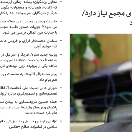
معاون پزشکیان: رسانه، زمانی ارزشمند 
که آزادانه، شجاعانه و مسئولانه بگوید
چهارم اعضای مجمع نیاز دارد/
هرگز از خبرنگاران نمی‌خواهد نقد را کنار
جلسات وبیناری مجلس این هفته چه روز
می شود؟/ جزییات دستور جلسه مجلس/
با جنایات بین المللی بررسی می شود
سخنان محمدباقر خرازی و خروش عالم
الله جوادی آملی
بیانیه جدید سپاه/ آمریکا و اسرائیل در 
به اهداف خود دست نیافتند/ امروز، من
شاهد یکی از پیچیده ترین نبردهای تا
پیام محمدباقر قالیباف به مناسبت روز خ
هم پیام داد
شورای عالی امنیت ملی کجاست؟/ اتاقی
تصمیم‌سازی و تصمیم‌گیری درباره پرو
حمله حسین شریعتمداری به پیمان سه 
پاکستان،عربستان،ترکیه/ سزان این سه
عام غزه دست داشتند
عزاداری اربعین حسینی به میزبانی خان
سلامی در امامزاده صالح +عکس