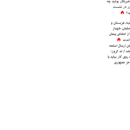
برنگار بودید چه
ور در نشست
د؟
یه، عربستان و
لمان، شهباز
ز امضای پیمان
ندند
ان ارسال اسلحه
شد / تد کروز:
روی کار بیاید یا
جز جمهوری