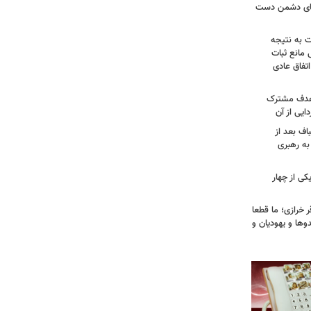
وهای دشمن دست
ت به نتیجه
 مانع ثبات
تفاق عادی
 هدف مشترک
یی از آن
اف بعد از
به رهبری
ی از چهار
خرازی؛ ما قطعا
وها و یهودیان و