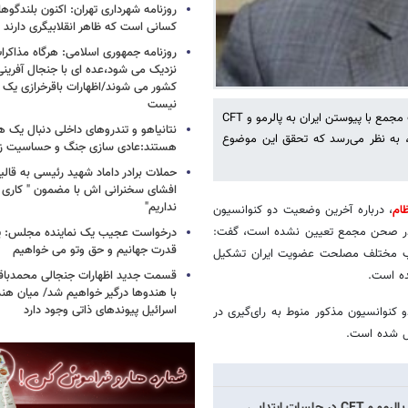
روزنامه شهرداری تهران: اکنون بلندگ
کسانی است که ظاهر انقلابیگری دارند
روزنامه جمهوری اسلامی: هرگاه مذاکرا
نزدیک می شود،عده ای با جنجال آفرینی
کشور می شوند/اظهارات باقرخرازی یک ا
نیست
عضو مجمع تشخیص مصلحت نظام گفت: با وجود موافقت کمیسیون مشترک مجمع با پیوستن ایران به پالرمو و CFT
نتانیاهو و تندروهای داخلی دنبال یک
رد، به نظر می‌رسد که تحقق این موضوع
هستند:عادی سازی جنگ و حساسیت زدا
حملات برادر داماد شهید رئیسی به قالیب
افشای سخنرانی اش با مضمون " کاری 
نداریم"
ام
، درباره آخرین وضعیت دو کنوانسیون
انسیون در صحن مجمع تعیین نشده است، گفت:
درخواست عجیب یک نماینده مجلس: یک
قدرت جهانیم و حق وتو می خواهیم
انب مختلف مصلحت عضویت ایران تشکیل
قسمت جدید اظهارات جنجالی محمدباقر 
ده است.
با هندوها درگیر خواهیم شد/ میان هند
اسرائیل پیوندهای ذاتی وجود دارد
و کنوانسیون مذکور منوط به رای‌گیری در
ل شده است.