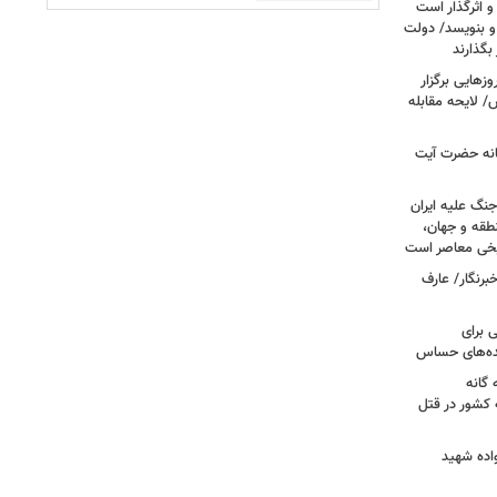
و اثرگذار است
 و بنویسد/ دولت
 بگذارند
هایی برگزار
 لایحه مقابله
انه حضرت آیت
جنگ علیه ایران
طقه و جهان،
ریخی معاصر است
برنگار/ عارف
 برای
نده‌های حساس
گانه
 کشور در قتل
واده شهید