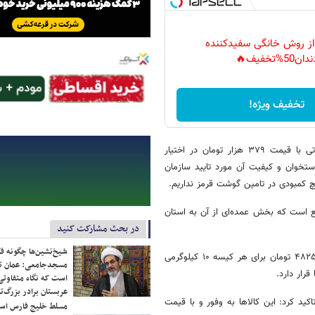
 از روش خانگی سفیدکننده
دان50%تخفیف🔥
تخفیف ویژه!
به گفته شاهرخی در این راستا، ۴۰۰ تن گوشت قرمز گوساله منجمد وارداتی با قیمت ۳۷۹ هزار تومان در اختیار
ستخوان و کیفیت آن مورد تایید سازمان
حال حاضر ۶۰۰ تن برنج در حال توزیع است که بخش عمده‌ای از آن به استان
در بحث مشارکت کنید
شیخ‌نشین‌ها چگونه فک
رئیس سازمان جهاد کشاورزی لرستان افزود: همچنین توزیع شکر با قیمت ۴۸۲۵۰۰ تومان برای هر کیسه ۱۰ کیلوگرمی
مسجدجامعی: عمان تن
است که نگاه متفاوتی 
عربستان برادر بزرگ‌
کید کرد: این کالاها به وفور و با قیمت
مسلط خلیج فارس ا