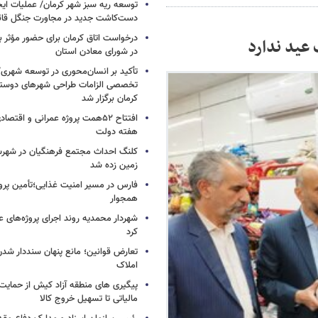
توسعه ریه سبز شهر کرمان/ عملیات ای
دست‌کاشت جدید در مجاورت جنگل قائم
درخواست اتاق کرمان برای حضور مؤث
عید ندارد
در شورای معادن استان
تأکید بر انسان‌محوری در توسعه شهر
تخصصی الزامات طراحی شهرهای دوستد
کرمان برگزار شد
افتتاح ۵۲همت پروژه عمرانی و اقت
هفته دولت
کلنگ احداث مجتمع فرهنگیان در شهرس
زمین زده شد
فارس در مسیر امنیت غذایی؛تأمین‌ پرو
همجوار
شهردار محمدیه روند اجرای پروژه‌های ع
کرد
تعارض قوانین؛ مانع پنهان سنددار شد
املاک
پیگیری های منطقه آزاد کیش از حمایت‌ه
مالیاتی تا تسهیل خروج کالا