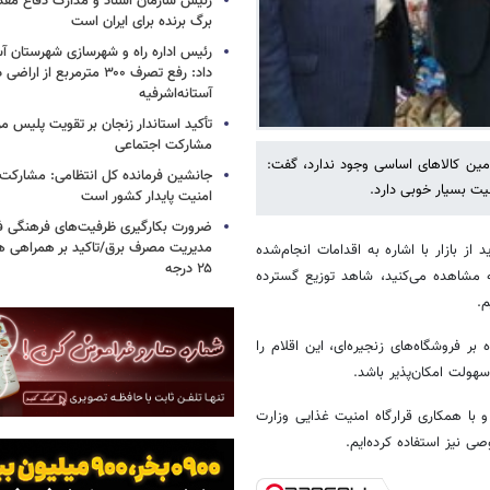
رئیس سازمان اسناد و مدارک دفاع مق
برگ برنده برای ایران است
رئیس اداره راه و شهرسازی شهرستان آست
داد: رفع تصرف ۳۰۰ مترمربع از ا
آستانه‌اشرفیه
تأکید استاندار زنجان بر تقویت پلیس مر
مشارکت اجتماعی
مین کالاهای اساسی وجود ندارد، گفت:
جانشین فرمانده کل انتظامی: مشارکت م
عیت بسیار خوبی دارد.
امنیت پایدار کشور است
ضرورت بکارگیری ظرفیت‌های فرهنگی ف
مدیریت مصرف برق/تاکید بر همراهی ه
ز بازار با اشاره به اقدامات انجام‌شده
۲۵ درجه
که مشاهده می‌کنید، شاهد توزیع گسترده
م.
 بر فروشگاه‌های زنجیره‌ای، این اقلام را
سهولت امکان‌پذیر باشد.
و با همکاری قرارگاه امنیت غذایی وزارت
ی نیز استفاده کرده‌ایم.