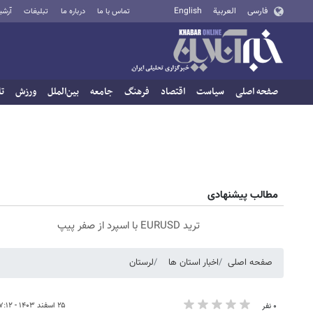
فارسی
العربية
English
تماس با ما
درباره ما
تبلیغات
آرشی
صفحه اصلی
سیاست
اقتصاد
فرهنگ
جامعه
بین‌الملل
ورزش
تا
مطالب پیشنهادی
ترید EURUSD با اسپرد از صفر پیپ
صفحه اصلی
اخبار استان ها
لرستان
۲۵ اسفند ۱۴۰۳ - ۱۷:۱۲
۰ نفر