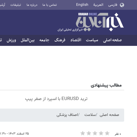
فارسی
العربية
English
تماس با ما
درباره ما
تبلیغات
آرشی
صفحه اصلی
سیاست
اقتصاد
فرهنگ
جامعه
بین‌الملل
ورزش
تا
مطالب پیشنهادی
ترید EURUSD با اسپرد از صفر پیپ
صفحه اصلی
سلامت
اصناف پزشکی
۲۵ اسفند ۱۴۰۳ - ۱۷:۳۰
۰ نفر