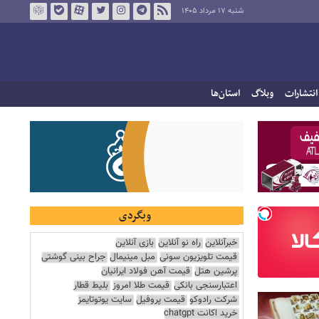
شنبه ۱۷ مرداد ۱۴۰۵
انتشارات
وبلاگ
استان‌ها
وبگردی
خبرآنلاین
راه نو آنلاین
بازی آنلاین
قیمت تلویزیون سونی
مبل مینیمال
جراح بینی گوشتی
پرشین هتل
قیمت آهن فولاد ایرانیان
اعتبارسنجی بانکی
قیمت طلا امروز
بلیط قطار
شرکت رادوکو
قیمت پروفیل
سایت یوتوتایمز
خرید اکانت chatgpt