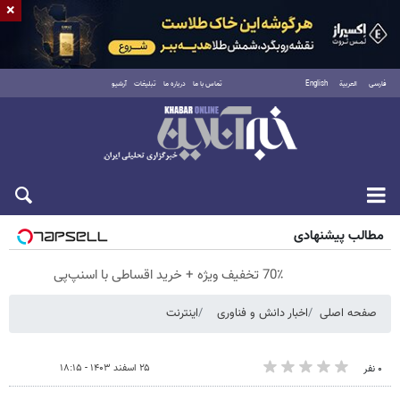
×
فارسی
العربية
English
تماس با ما
درباره ما
تبلیغات
آرشیو
پنجشنبه ۱۵ مرداد ۱۴۰۵
مطالب پیشنهادی
70٪ تخفیف ویژه + خرید اقساطی با اسنپ‌پی
صفحه اصلی
اخبار دانش و فناوری
اینترنت
۲۵ اسفند ۱۴۰۳ - ۱۸:۱۵
۰ نفر