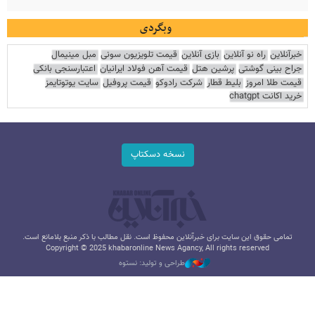
وبگردی
خبرآنلاین
راه نو آنلاین
بازی آنلاین
قیمت تلویزیون سونی
مبل مینیمال
جراح بینی گوشتی
پرشین هتل
قیمت آهن فولاد ایرانیان
اعتبارسنجی بانکی
قیمت طلا امروز
بلیط قطار
شرکت رادوکو
قیمت پروفیل
سایت یوتوتایمز
خرید اکانت chatgpt
نسخه دسکتاپ
تمامی حقوق این سایت برای خبرآنلاین محفوظ است. نقل مطالب با ذکر منبع بلامانع است.
Copyright © 2025 khabaronline News Agancy, All rights reserved
طراحی و تولید: نستوه