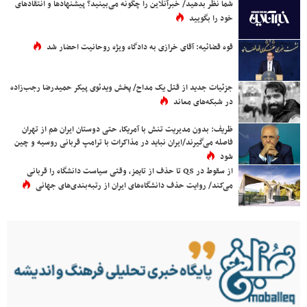
شما نظر بدهید/ خبرآنلاین را چگونه می‌بینید؟ پیشنهادها و انتقادهای
خود را بگویید
قوه قضائیه: آقای خرازی به دادگاه ویژه روحانیت احضار شد
جزئیات جدید از قتل یک مداح/ پخش ویدئوی پیکر حمیدرضا رجب‌زاده
در شبکه‌های معاند
ظریف: بدون مدیریت تنش با آمریکا، حتی دوستان ایران هم از تهران
فاصله می‌گیرند/ایران نباید در مذاکرات با ترامپ قربانی روسیه و چین
شود
از سقوط در QS تا حذف از تایمز، وقتی سیاست دانشگاه را قربانی
می‌کند/ روایت حذف دانشگاه‌های ایران از رتبه‌بندی‌های جهانی