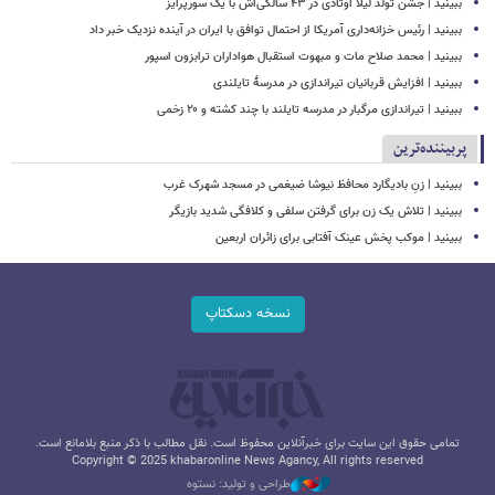
ببینید | جشن تولد لیلا اوتادی در ۴۳ سالگی‌اش با یک سورپرایز
ببینید | رئیس خزانه‌داری آمریکا از احتمال توافق با ایران در آینده نزدیک خبر داد
ببینید | محمد صلاح مات و مبهوت استقبال هواداران ترابزون اسپور
ببینید | افزایش قربانیان تیراندازی در مدرسۀ تایلندی
ببینید | تیراندازی مرگبار در مدرسه‌ تایلند با چند کشته و ۲۰ زخمی
پربیننده‌ترین
ببینید | زنِ بادیگارد محافظ نیوشا ضیغمی در مسجد شهرک غرب
ببینید | تلاش یک زن برای گرفتن سلفی و کلافگی شدید بازیگر
ببینید | موکب پخش عینک آفتابی برای زائران اربعین
نسخه دسکتاپ
تمامی حقوق این سایت برای خبرآنلاین محفوظ است. نقل مطالب با ذکر منبع بلامانع است.
Copyright © 2025 khabaronline News Agancy, All rights reserved
طراحی و تولید: نستوه