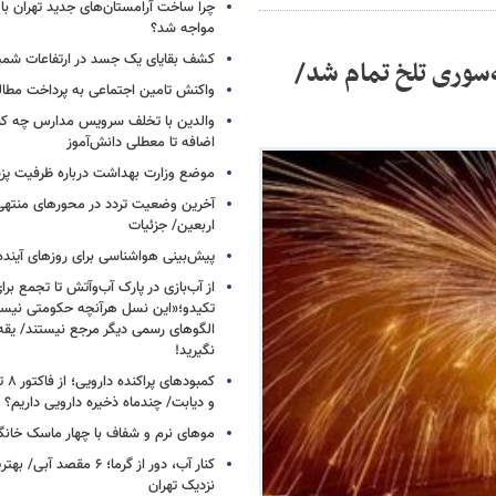
چرا ساخت آرامستان‌های جدید تهران با
مواجه شد؟
کشف بقایای یک جسد در ارتفاعات شمیر
۶۰ برای چهارشنبه‌سوری تلخ تمام شد/
واکنش تامین اجتماعی به پرداخت مطال
والدین با تخلف سرویس مدارس چه کنند
اضافه تا معطلی دانش‌آموز
موضع وزارت بهداشت درباره ظرفیت پزشکی
آخرین وضعیت تردد در محورهای منتهی
اربعین/ جزئیات
پیش‌بینی هواشناسی برای روزهای آینده
از آب‌بازی در پارک آب‌وآتش تا تجمع برای
تکیدو؛«این نسل هرآنچه حکومتی نیس
الگوهای رسمی دیگر مرجع نیستند/ یقه ن
نگیرید!
کمبود
و دیابت/ چندماه ذخیره دارویی داریم؟
موهای نرم و شفاف با چهار ماسک خانگ
کنار آب، دور از گرما؛ ۶ مقصد
نزدیک تهران