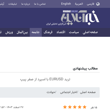
فارسی
العربية
English
تماس با ما
درباره ما
تبلیغات
آرشی
صفحه اصلی
سیاست
اقتصاد
فرهنگ
جامعه
بین‌الملل
ورزش
تا
مطالب پیشنهادی
ترید EURUSD با اسپرد از صفر پیپ
صفحه اصلی
اخبار اجتماعی
حوادث
۲۷ اسفند ۱۴۰۳ - ۰۷:۵۲
۱۵ نفر