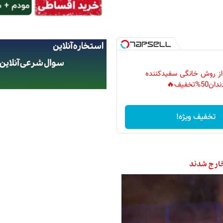
 از روش خانگی سفیدکننده
دان50%تخفیف🔥
تخفیف ویژه!