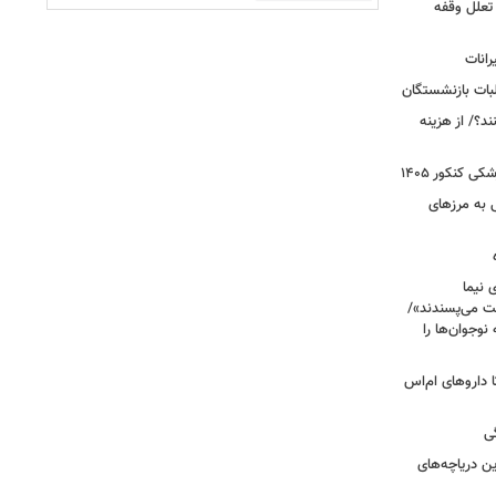
 تعلل وقفه
انات
بات بازنشستگان
؟/ از هزینه
 کنکور ۱۴۰۵
 به مرزهای
 نیما
ت می‌پسندند»/
وجوان‌ها را
های پراکنده دارویی؛ از فاکتور ۸ تا داروهای ام‌اس
ی
 آبی/ بهترین دریاچه‌های