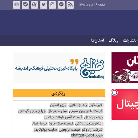
جمعه ۱۶ مرداد ۱۴۰۵
انتشارات
وبلاگ
استان‌ها
وبگردی
خبرآنلاین
راه نو آنلاین
بازی آنلاین
قیمت تلویزیون سونی
مبل مینیمال
جراح بینی گوشتی
پرشین هتل
قیمت آهن فولاد ایرانیان
اعتبارسنجی بانکی
قیمت طلا امروز
بلیط قطار
شرکت رادوکو
قیمت پروفیل
سایت یوتوتایمز
خرید اکانت chatgpt