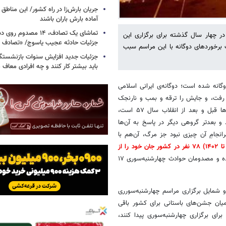
جریان بارش‌زا در راه کشور/ این مناطق ا
آماده بارش باران باشند
تماشای یک تصادف، ۱۴ مص
م چهارشنبه‌سوری با مرگ‌ومیر همراه است، نزدیک به 80 نفر در چهار سال گذشته برای برگزاری این
جزئیات حادثه عجیب یاسوج/ «تصادف 
 برخوردهای دوگانه با این مراسم سبب
جزئیات جدید افزایش سنوات بازنشستگ
باید بیشتر کار کنند و چه افرادی معاف
انه شده است؛ دوگانه‌ی ایرانی اسلامی
رفت، و جایش را ترقه و بمب و نارنجک
گرفت. برخی کارشناس‌ها معتقدند یکی از دلایل این تغییر اعمال محدودیت‌ها قبل و بعد از انقلاب سال ۵۷ است،
و بعدتر گروهی دیگر در پاسخ به‌ آن‌ها
انجامِ آن چیزی نبود جز مرگ، آن‌هم با
در حوادث چهارشنبه‌سوری چهار سال گذشته (۱۳۹۹ تا ۱۴۰۲) ۷۸ نفر در کشور جان خود را از
ثبت شده و مصدومان حوادث چهارشنبه‌سوری ۱۷
 شمایل برگزاری مراسم چهارشنبه‌سورری
 میان جشن‌های باستانی برای کشور باقی
بب شد مردم راه دیگری برای برگزاری چهارشنبه‌سوری پیدا کنند،