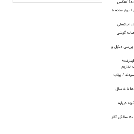
دند؟ /عکس
 بوق ساده یا
 / «Caviar» مشخصات گوشی
بررسی دلایل و
ینترنت/
 نداریم
یدند / پرتاب
اینترنت در تسخیر ربات‌ها / ترافیک بات‌ها تا ۵ سال
آنچه درباره
کشف تغییری پنهان در مغز که از حدود ۵۰ سالگی آغاز