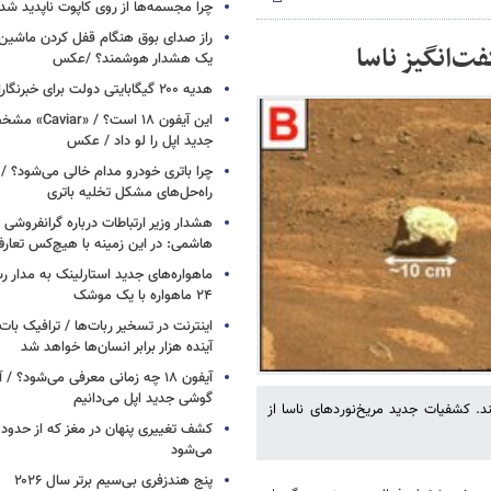
چرا مجسمه‌ها از روی کاپوت‌ ناپدید ش
راز صدای بوق هنگام قفل کردن ماشین /
ت‌انگیز ناسا
یک هشدار هوشمند؟ /عکس
هدیه ۲۰۰ گیگابایتی دولت برای خبرنگاران ایرانسلی
این آیفون ۱۸ است؟
جدید اپل را لو داد / عکس
چرا باتری خودرو مدام خالی می‌شود؟ / 
راه‌حل‌های مشکل تخلیه باتری
هشدار وزیر ارتباطات درباره گرانفروشی ا
هاشمی: در این زمینه با هیچ‌کس تعارف
ماهواره‌های جدید استارلینک به مدار رس
۲۴ ماهواره با یک موشک
آینده هزار برابر انسان‌ها خواهد شد
آیفون ۱۸ چه زمانی معرفی می‌شود؟ / 
گوشی جدید اپل می‌دانیم
. کشفیات جدید مریخ‌نوردهای ناسا از
می‌شود
پنج هندزفری بی‌سیم برتر سال ۲۰۲۶