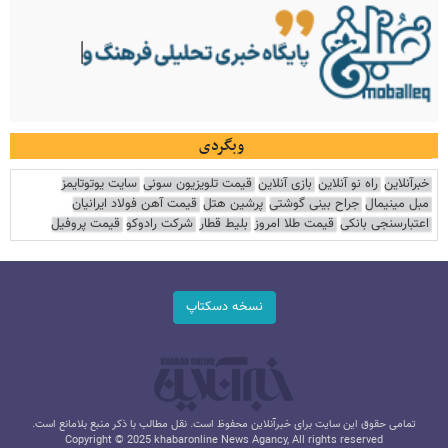
وبگردی
خبرآنلاین
راه نو آنلاین
بازی آنلاین
قیمت تلویزیون سونی
سایت یوتوتایمز
مبل مینیمال
جراح بینی گوشتی
پرشین هتل
قیمت آهن فولاد ایرانیان
اعتبارسنجی بانکی
قیمت طلا امروز
بلیط قطار
شرکت رادوکو
قیمت پروفیل
نسخه دسکتاپ
تمامی حقوق این سایت برای خبرآنلاین محفوظ است. نقل مطالب با ذکر منبع بلامانع است.
Copyright © 2025 khabaronline News Agancy, All rights reserved