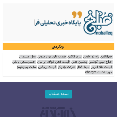
وبگردی
خبرآنلاین
راه نو آنلاین
بازی آنلاین
قیمت تلویزیون سونی
مبل مینیمال
جراح بینی گوشتی
پرشین هتل
قیمت آهن فولاد ایرانیان
اعتبارسنجی بانکی
قیمت طلا امروز
بلیط قطار
شرکت رادوکو
قیمت پروفیل
سایت یوتوتایمز
خرید اکانت chatgpt
نسخه دسکتاپ