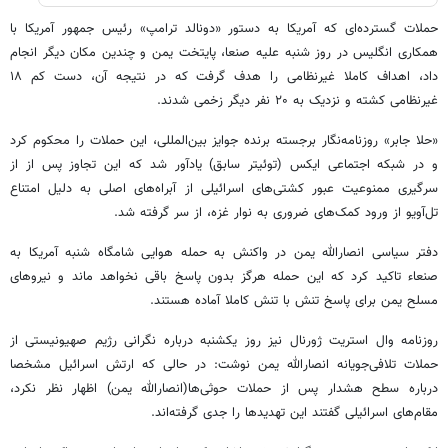
حملات گسترده‌ای که آمریکا به دستور «دونالد ترامپ» رئیس جمهور آمریکا با
همکاری انگلیس در روز شنبه علیه صنعا، پایتخت یمن و چندین مکان دیگر انجام
داد، اهداف کاملا غیرنظامی را هدف گرفت که در نتیجه آن، دست کم ۱۸
غیرنظامی کشته و نزدیک به ۲۰ نفر دیگر زخمی شدند.
«حلا جابر» روزنامه‌نگار برجسته برنده جوایز بین‌المللی، این حملات را محکوم کرد
و در شبکه اجتماعی ایکس (توئیتر سابق) یادآور شد که این تجاوز پس از از
سرگیری ممنوعیت عبور کشتی‌های اسرائیلی از آبراه‌های اصلی به دلیل امتناع
تل‌آویو از ورود کمک‌های ضروری به نوار غزه، از سر گرفته شد.
دفتر سیاسی انصارالله یمن در واکنش به حمله هوایی شامگاه شنبه آمریکا به
صنعاء تاکید کرد که این حمله هرگز بدون پاسخ باقی نخواهد ماند و نیروهای
مسلح یمن برای پاسخ تنش با تنش کاملا آماده هستند.
روزنامه وال‌ استریت ژورنال نیز روز یکشنبه درباره نگرانی رژیم صهیونیستی از
حملات تلافی‌جویانه انصارالله یمن نوشت: در حالی که ارتش اسرائیل مشخصا
درباره سطح هشدار پس از حملات حوثی‌ها(انصارالله یمن) اظهار نظر نکرد،
مقام‌های اسرائیلی گفتند این تهدیدها را جدی گرفته‌اند.