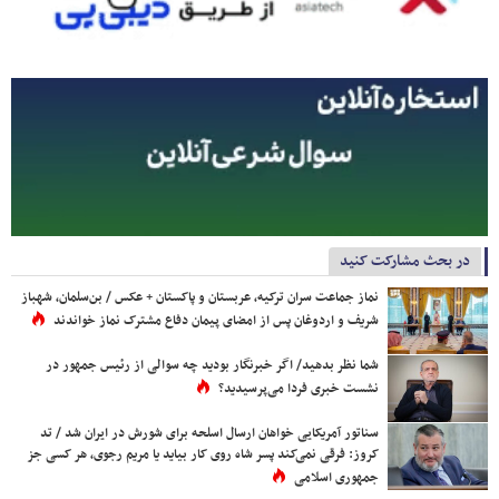
در بحث مشارکت کنید
نماز جماعت سران ترکیه، عربستان و پاکستان + عکس / بن‌سلمان، شهباز
شریف و اردوغان پس از امضای پیمان دفاع مشترک نماز خواندند
شما نظر بدهید/ اگر خبرنگار بودید چه سوالی از رئیس جمهور در
نشست خبری فردا می‌پرسیدید؟
سناتور آمریکایی خواهان ارسال اسلحه برای شورش در ایران شد / تد
کروز: فرقی نمی‌کند پسر شاه روی کار بیاید یا مریم رجوی، هر کسی جز
جمهوری اسلامی