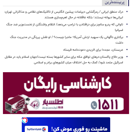
پربیننده‌ترین
درک منطق ایرانی / رمزگشایی دیپلمات پیشین انگلیس از تاکتیک‌های نظامی و مذاکراتی تهران:
ایرانی‌ها دیوانه نیستند؛ بلکه عاقلانه در حال اهرم‌سازی هستند
تاوانی که پدرو سانچز برای درافتادن با ترامپ می‌دهد/ انتقام واشنگتن از نخست‌وزیر ضد جنگ
اسپانیا
برکناری ناگهانی یک سپهبد ارتش آمریکا؛ ماجرا چیست؟ / او نقش پررنگی در مدیریت جنگ
داشت
عربستان، مجددا برای الزیدی دعوت‌نامه فرستاد
وزیر دفاع پاکستان:درهای توافق مکه برای سایر کشورها بسته نیست/جهان اسلام باید در مقابل
اسرائیل متحد شود/ کمک به حل اختلاف میان کشورهای برادر و اسلامی