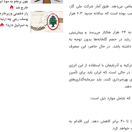
چون برجام به سود ایرا
ختصاص می‌دهد. طبق آمار شرکت ملی گاز،
خارج شد
میانگین تعرفه گاز برای گلخانه‌ها در سال ۸۱.۸ تک تومان به ازای هر متر مکعب بوده است که سالانه حدود ۶.۳ هزار
راز دشمنی وزیرخارجه 
یوسف رجی چه ارتباط
به اسرائیل دارد؟
اگرچه طبق آمارهای وزارت جهاد کشاورزی، سطح زیرکشت گلخانه‌ای کشور به ۲۴ هزار هکتار می‌رسد و پیش‌بینی
ن رشد در حجم گلخانه‌ها بدون توجه به
ی داشته باشد. در حال حاضر، این مصرف
کیه و آذربایجان با استفاده از این انرژی
 در حالی است که ایران باید برای تأمین
هره‌برداری کنند، باید سرمایه‌گذاری‌های
دهد.
رد که شامل موارد ذیل است:
احداث گلخانه‌ها در مناطق گرمسیر جنوب کشور می‌تواند میزان مصرف گاز را تا ۴۰ برابر کاهش دهد. این اقدام به
 خواهد کرد.