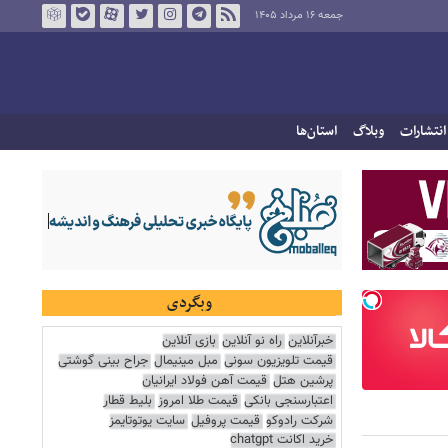
جمعه ۱۶ مرداد ۱۴۰۵
انتشارات
وبلاگ
استان‌ها
وبگردی
خبرآنلاین
راه نو آنلاین
بازی آنلاین
قیمت تلویزیون سونی
مبل مینیمال
جراح بینی گوشتی
پرشین هتل
قیمت آهن فولاد ایرانیان
اعتبارسنجی بانکی
قیمت طلا امروز
بلیط قطار
شرکت رادوکو
قیمت پروفیل
سایت یوتوتایمز
خرید اکانت chatgpt