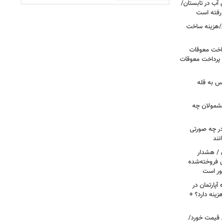
آب در تابستان/
ا رفته است
/هزینه ساخت
داخت معوقات
 پرداخت معوقات
س به قله
 مشمولان چه
ر چه صورتی
نند
ن / هشدار
 فروخته‌شده
ور است
پارتمان در
هزینه دارد؟ +
ونی قیمت خورد/