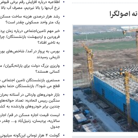
اطلاعیه درباره افزایش رقم برخی قبوض 
نرخ آب‌بها را بالا نبردیم، مصرف آب بال
ه اصولگرا
رشد هزار درصدی هزینه ساخت مسکن
یک متر واحد مسکونی چقدر است؟
خبر مهم تامین‌اجتماعی درباره زمان پر
فروردین و اردیبهشت بازنشستگان/ چرا
به تاخیر افتاد؟
بورس به پرواز در آمد/ شاخص‌های بور
تاریخی رسیدند
واریزی بزرگ دولت برای یارانه‌بگیران/
کسانی هستند؟
مستمری بازنشستگان تامین اجتماعی د
قطع می شود؟/ بازنشستگان حتما بخوا
بازار خودروهای وارداتی در آستانه بحرا
سنگین رییس اتحادیه: تعداد حواله‌های
چندین برابر خودروهای واردشده به کش
لیست قیمت اجاره مسکن در قم/ اجاره آ
سالاریه، پردیسان، زنبیل‌آباد و... چقدر 
جدول
گوشت ۴ هزار تومانی این‌گونه میلی