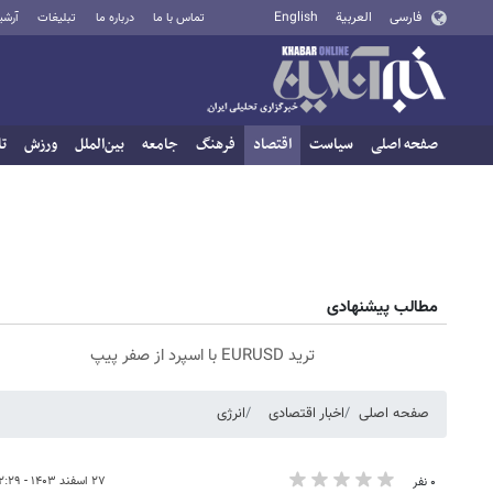
فارسی
العربية
English
تماس با ما
درباره ما
تبلیغات
آرشی
صفحه اصلی
سیاست
اقتصاد
فرهنگ
جامعه
بین‌الملل
ورزش
تا
مطالب پیشنهادی
ترید EURUSD با اسپرد از صفر پیپ
صفحه اصلی
اخبار اقتصادی
انرژی
۲۷ اسفند ۱۴۰۳ - ۰۲:۲۹
۰ نفر