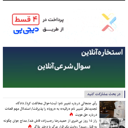
در بحث مشارکت کنید
رأی جنجالی درباره تغییر نام؛ ثبت‌احوال مخالفت کرد/ دادگاه
تجدیدنظر تغییر نام «رقیه» به «رویا» را پذیرفت/ استدلال مهم قضات
درباره حق هویت
راز ۱۵ روز بی‌خبری از حمیدرضا رجب‌زاده فاش شد/ مداح جوان چگونه
به قتل رسید؟ روایت یک قرار مرگ با دختر بلاگر