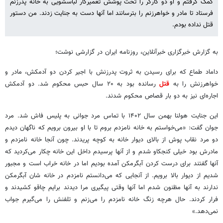
کمک گرفتم و او دو کارگر را تحت پوشش تعمیرکار لباسشویی به خانه پدرزنم
فرستاد تا مادر و خواهرزنم را بترسانند اما آنها دست به جنایت زدند. من دستور
قتل نداده بودم.
به گزارش خبرگزاری خبرآنلاین، روزنامه ایران در گزارشی نوشت؛
داماد طماع که برای رسیدن به ثروت پدرزنش با اجیر کردن دو آدمکش، مادر و
خواهرزنش را به
قتل
رسانده بود به ۲۰ سال حبس محکوم شد. دو آدمکش
اجاره‌ای نیز به دو بار قصاص محکوم شدند.
این جنایت هولنا بهمن سال ۱۴۰۲ با تماس مرد جوانی به پلیس فاش شد. مرد
جوان گفت: «می‌خواستم به خانه نامزدم بروم تا با او بیرون برویم که ناگهان دیدم
دو مرد نقاب پوش از بالای دیوار خانه به کوچه پریدند. چون آنجا خانه نامزدم و
مادرش بود خیلی کنجکاو شدم و از آنها پرسیدم داخل این خانه چکار می‌کردید که
آنها گفتند برای درست کردن آبگرمکن آمده بودیم اما در خانه خراب است و مجبور
شدیم از دیوار بالا برویم. از آنجایی که می‌دانستم نامزدم در خانه شان آبگرمکن
ندارند به آنها مظنون شدم اما آنها وقتی پیگیری مرا دیدند برایم چاقو کشیدند و
فرار کردند. حال هرچه زنگ خانه نامزدم را می‌زنم و تلفنش را می‌گیرم جواب
نمی‌دهد.»