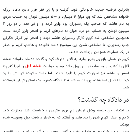
بنابراین فرضیه جنایت خانوادگی قوت گرفت و با زیر نظر قرار دادن داماد بزرگ
خانواده مشخص شد که وی مبلغ ۴ میلیارد و ۵۰۰ میلیون تومان به حساب مردی
به نام هاشم که صاحب یک رستوران بود واریز کرده و او نیز بعد از دو روز ۲
میلیون تومان به حساب دو مرد جوان به نام‌های کریم و اصغر واریز کرده است.
همچنین مشخص شد کریم کارگر رستوران هاشم بوده و اصغر نیز کارگر جگرکی
جنب رستوران. با مشخص شدن این موضوع داماد خانواده و هاشم، کریم و اصغر
در یک عملیات همزمان بازداشت شدند.
کریم در همان بازجویی‌های اولیه به قتل اعتراف کرد و گفت: «داماد خانواده نقشه
قتل را کشید و به صاحبکار من پول داده بود و خواست
نقشه قتل
را اجرا کنیم.»
اصغر و هاشم نیز اظهارات کریم را تأیید کردند. اما داماد خانواده اتهامش را رد
کرد. با تکمیل تحقیقات، پرونده به شعبه ۲ دادگاه کیفری یک استان تهران فرستاده
شد.
در دادگاه چه گذشت؟
در ابتدای این جلسه وکیل اولیای دم برای متهمان درخواست اشد مجازات کرد.
کریم و اصغر اتهام شان را پذیرفتند و گفتند که به خاطر دریافت پول وسوسه شده
بودند.
سپس داماد خانواده به جایگاه رفت و گفت: «بعد از مرگ پدرزنم بر سر تقسیم