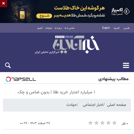
×
فارسی
العربية
English
تماس با ما
درباره ما
تبلیغات
آرشیو
پنجشنبه ۱۵ مرداد ۱۴۰۵
مطالب پیشنهادی
۱ میلیارد اعتبار خرید طلا | بدون ضامن و چک
صفحه اصلی
اخبار اجتماعی
حوادث
۲۷ اسفند ۱۴۰۳ - ۰۰:۲۶
۰ نفر