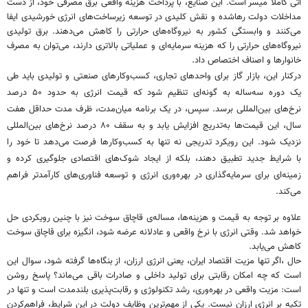
آتی کاملا میسر است. این صنایع، با پرداخت هزینه‌ واقعی برق مصرفی خود، از دست
مداخلات دولت رهاشده و نقش کلیدی در توسعه زیرساخت‌های انرژی خورشیدی ایفا
می‌کنند و وابستگی کشور به نیروگاه‌های حرارتی را کاهش می‌دهند. برق تولیدی
نیروگاه‌های حرارتی را که هزینه‌ سرمایه‌ای و عملیاتی بالاتری دارند، می‌توان به مصرف
خانوارها و اصناف اختصاص داد.
درکنار این، بازار گاز برای واحدهای تجاری، کسب‌وکارهای صنعتی و تولیدی باید طی
یک دوره‌ سه‌ساله به گونه‌ای تنظیم شود که قیمت انرژی به حدود ۵۰ درصد
نرخ‌های بین‌المللی برسد. سپس، در یک برنامه‌ میان‌مدت، ظرف مدت حداقل هفت
سال، این قیمت‌ها به‌تدریج افزایش یابد و به سقف ۸۰ درصد نرخ‌های بین‌المللی
نزدیک شود. این رویکرد تدریجی نه تنها به کسب‌وکارها فرصت می‌دهد تا خود را
با شرایط جدید تطبیق دهند، بلکه از ایجاد شوک‌های اقتصادی جلوگیری کرده و
زمینه‌ای برای سرمایه‌گذاری در بهره‌وری انرژی و توسعه فناوری‌های کارآمدتر فراهم
می‌کند.
علاوه بر توجه به قیمت و هزینه‌ها، مساله‌ی قاچاق سوخت نیز با چنین رویکردی حل
خواهد شد. وقتی انرژی با نرخ واقعی و عادلانه عرضه شود، انگیزه برای قاچاق سوخت
کاهش می‌یابد.
حال ،اگر تنها مزیت اقتصاد ایران، یعنی انرژی ارزان، از بنگاه‌ها گرفته شود، سوال این
است که چه امکان رقابتی برای تولید داخلی و صادرات باقی می‌ماند؟ پاسخ روشن
است: مزیت واقعی در بهره‌وری، رشد تکنولوژی و رقابت‌پذیری بلندمدت است و تنها در
تکیه بر انرژی ارزان نیست. یکی از مهم‌ترین وظایف دولت در این شرایط، فراهم‌کردن