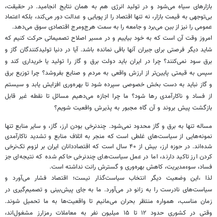
بازارهای سیاه می‌شود و در تولید انرژی هم به همان نتایج انجامید. در حقیقت،
بی‌توجهی به قیمت بازار، نه تنها اقتصاد را از پویایی و عدالت دور می‌کند، بلکه اعتماد
عمومی را نیز از بین می‌برد و جامعه را به سمت هرج‌ومرج اقتصادی سوق می‌دهد.
امروز وقت آن است که به خود بیاییم و در مسیر اصلاح تصمیماتی حرکت کنیم که
شاید دیگر فرصتی برای جبران آنها باقی نمانده باشد. آیا در دنیا تولیدکنندگان گاز و
برق سود نمی‌کنند؟ چرا در ایران باید دولت برق و گاز را تولید یا خریداری کند و
سپس به قیمتی پایین‌تر از ارزش واقعی به مردم و صنایع بفروشد؟ چرا توزیع برق
و گاز نباید به دست بخش خصوصی سپرده شود تا بهره‌وری افزایش یابد و سیستم
از فساد و ناکارآمدی رها شود؟ ما چرا اجازه می‌دهیم مسائل تا نقطه‌ غیر قابل
بازگشت پیش بروند و آن گاه مجبور به پذیرش واقعیت شویم؟
مساله تنها به برق و گاز محدود نمی‌شود. چندنرخی بودن ارز، گاز، و سایر منابع تنها
نمونه‌هایی از سیاست‌های غلطی است که منجر به اتلاف منابع و تشدید ناکارآمدی
شده‌اند. در حوزه‌ ارز، بیش از ۴۰ سال است که اقتصاددانان ایران بر لزوم تک‌نرخی
کردن ارز تاکید دارند، اما در عمل سیاست‌های چندنرخی حاکم شده که نتیجه‌ای جز
فساد، سوءمدیریت، کاهش بهره‌وری و گسترش رانت نداشته است.
لذا ،این وضعیت دیگر انتخاب سیاست‌گذار نیست؛ اقتصاد فشار می‌آورد و
سیاست‌های نادرست را به زانو در می‌آورد. ما به جای پیش‌بینی و تصمیم‌گیری در
زمان مناسب، همواره منتظر بحران می‌مانیم تا واقعیت‌ها به ما تحمیل شوند.
وقتی در کشوری حدود ۱۲ تا ۱۵ میلیون نفر به معاملات رمزارز مشغول‌اند،