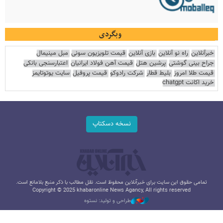
وبگردی
خبرآنلاین
راه نو آنلاین
بازی آنلاین
قیمت تلویزیون سونی
مبل مینیمال
جراح بینی گوشتی
پرشین هتل
قیمت آهن فولاد ایرانیان
اعتبارسنجی بانکی
قیمت طلا امروز
بلیط قطار
شرکت رادوکو
قیمت پروفیل
سایت یوتوتایمز
خرید اکانت chatgpt
نسخه دسکتاپ
تمامی حقوق این سایت برای خبرآنلاین محفوظ است. نقل مطالب با ذکر منبع بلامانع است.
Copyright © 2025 khabaronline News Agancy, All rights reserved
طراحی و تولید: نستوه