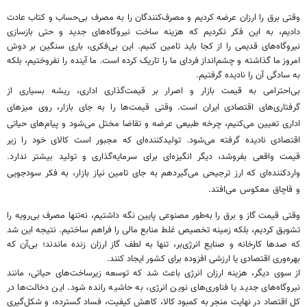
وقتی برق را ارزان عرضه کردیم و مصرف‌کنندگان را به مصرف بی‌حساب و کتاب عادت
دادیم، به این فکر نکردیم که هزینه‌ ساخت نیروگاه‌های جدید و حتی بازسازی
نیروگاه‌های قدیمی را از کجا باید تامین کنیم. این بی‌فکری، باری سنگین بر دوش
امروز ما گذاشته و چشم‌انداز فردای ما را تاریک کرده است. ما آینده را نفروختیم، بلکه
به سادگی آن را نادیده گرفتیم.
بی‌احترامی به قیمت بازار و اصرار بر قیمت‌گذاری اداری، ریشه بسیاری از
گرفتاری‌های اقتصادی ایران است. وقتی قیمت‌ها را به جای بازار، روی میزهای
اداری تعیین می‌کنیم، چرخه‌ طبیعی عرضه و تقاضا مختل می‌شود و پیام‌های حیاتی
اقتصادی نادیده گرفته می‌شود. تولیدکننده‌ای که مجبور است کالای خود را زیر
قیمت واقعی بفروشد، دیگر انگیزه‌ای برای سرمایه‌گذاری و تولید بیشتر ندارد.
واردکننده‌ای که ارز ترجیحی می‌گیردهم به جای تامین نیاز بازار، به فکر سودجویی
و قاچاق معکوس می‌افتد.
وقتی قیمت گاز و برق را به‌طور مصنوعی پایین نگه داشتیم، نه‌تنها مصرف بی‌رویه را
تشویق کردیم، بلکه زمینه‌ تخصیص غلط منابع مالی را فراهم ساختیم. نتیجه این شد
که صدها کارخانه و صنایع انرژی‌بر، تنها به لطف گاز ارزان زنده ماندند؛ بی‌آن که
بهره‌وری اقتصادی یا ارزشی افزوده برای کشور ایجاد کنند.
از سوی دیگر، هزینه ارزان انرژی باعث شد که توسعه‌ زیرساخت‌های حیاتی، مانند
نیروگاه‌های جدید یا فناوری‌های نوین انرژی، به حاشیه رانده شود. این دخالت‌ها در
کل اقتصاد در نهایت منجر به کمبود کالا، کاهش کیفیت، فساد گسترده، و شکل‌گیری