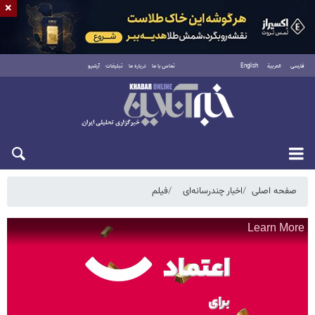
×
فارسی
العربية
English
تماس با ما
درباره ما
تبلیغات
آرشیو
یکشنبه ۱۸ مرداد ۱۴۰۵
صفحه اصلی
اخبار چندرسانه‌ای
فیلم