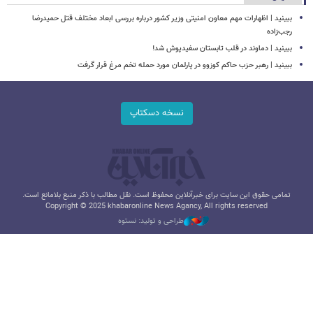
ببینید | اظهارات مهم معاون امنیتی وزیر کشور درباره بررسی ابعاد مختلف قتل حمیدرضا
رجب‌زاده
ببینید | دماوند در قلب تابستان سفیدپوش شد!
ببینید | رهبر حزب حاکم کوزوو در پارلمان مورد حمله تخم مرغ قرار گرفت
نسخه دسکتاپ
تمامی حقوق این سایت برای خبرآنلاین محفوظ است. نقل مطالب با ذکر منبع بلامانع است.
Copyright © 2025 khabaronline News Agancy, All rights reserved
طراحی و تولید: نستوه