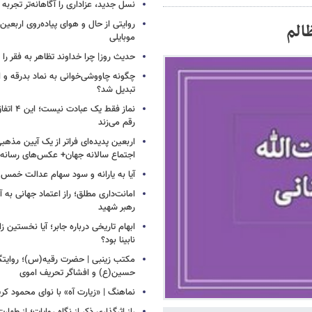
نسل جدید، عزاداری را آگاهانه‌تر تجربه 
روایتی از حال و هوای پیاده‌روی اربعین
الم
موبایلی
حدیث روز| چرا خداوند تظاهر به فقر را 
چگونه چاووشی‌خوانی به نماد بدرقه و اس
تبدیل شد؟
نماز فقط یک 
رقم می‌زند
اربعین پدیده‌ای فراتر از یک آیین مذهب
اجتماع سالانه جهان+ عکس‌های رسانه‌
آیا به یارانه و سود سهام عدالت خمس 
امانت‌داری مطلق؛ راز اعتماد جهانی به آی
رهبر شهید
ابهام تاریخی درباره جابر؛ آیا نخستین زائ
نابینا بود؟
مکتب زینبی | حضرت رقیه(س)؛ روایتگ
حسین(ع) و افشاگر تحریف اموی
نماهنگ | «زیارت آه» با نوای محمود کر