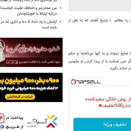
راز اثرگذاری ذکر از نگاه روایات؛ از طها
مرز صله‌رحم و اختلاف عقیده کجاست؟؛
درباره ارتباط با خویشاوندان
« رد مظالم » پاسخ گفتند که به نقل از
آرامش با یاد خدا؛ ۵ دعا و ذکر
شده است
ایع نموده و به آنها نپرداخته و حکم
ر نمی شناسد یا از پیدا کردن او مأیوس
 اجازه بگیرد.
 از روش خانگی سفیدکننده
دان50%تخفیف🔥
تخفیف ویژه!