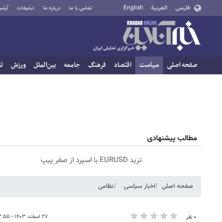
فارسی
العربية
English
تماس با ما
درباره ما
تبلیغات
آرشی
صفحه اصلی
سیاست
اقتصاد
فرهنگ
جامعه
بین‌الملل
ورزش
تا
مطالب پیشنهادی
ترید EURUSD با اسپرد از صفر پیپ
صفحه اصلی
اخبار سیاسی
نظامی
۲۷ اسفند ۱۴۰۳ - ۱۳:۵۵
۰ نفر