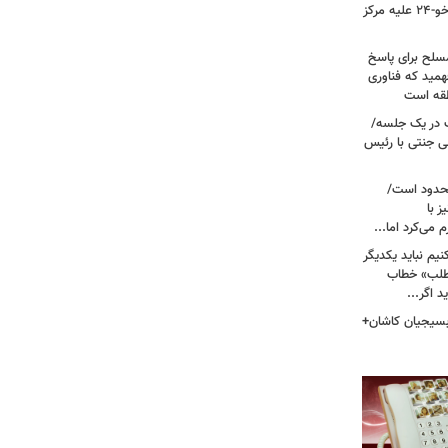
نیروی هوایی ارتش/ مأموریت ویژه سوخو-۲۴ علیه مرکز
سلح برای پاسخ
همید که فناوری
نطقه است
 در یک جلسه/
ی جنتی با رئیس
حدود است/
 با
می‌کرد اما...
یم نباید یکدیگر
‌طلب» خطاب
 اگر...
 بسیجیان کاشان+