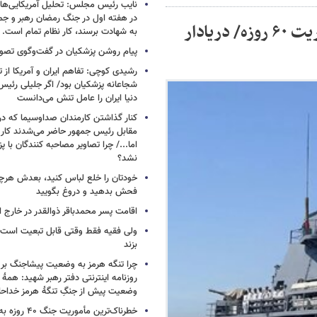
نایب رئیس مجلس: تحلیل آمریکایی‌ها ا
در هفته اول در جنگ رمضان رهبر و جم
بازگشت ناوهای پهبادبر ارتش بعد از یک مأموریت ۶۰ روزه/ دریادار
به شهادت برسند، کار نظام تمام است.
پیام روشن پزشکیان در گفت‌وگوی تص
رشیدی کوچی: تفاهم ایران و آمریکا از
شجاعانه پزشکیان بود/ اگر جلیلی رئیس
دنیا ایران را عامل تنش می‌دانست
کنار گذاشتن کارمندان صداوسیما که در
مقابل رئیس جمهور حاضر می‌شدند کا
اما.../ چرا تصاویر مصاحبه کنندگان با 
نشد؟
خودتان را خلع لباس کنید، بعدش هرچ
فحش بدهید و دروغ بگویید
اقامت پسر محمدباقر ذوالقدر در خارج ا
ولی فقیه فقط وقتی قابل تبعیت است ک
بزند
چرا تنگه هرمز به وضعیت پیشاجنگ بر
روزنامه اینترنتی دفتر رهبر شهید: همۀ دن
وضعیت پیش از جنگِ تنگۀ هرمز خداحا
خطرناک‌ترین مأمو