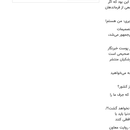
ین بود که اگر
عی از فرماندهان
ویری: من هستم!
 تصمیمات
‌جمهور می‌شد،
 پوست خبرنگار
ر صحیحی است
پزشکیان منتشر
ه می‌خواهید
ز کشور؟
ه جرف ما را
 نخواهد گشت؟/
یا باید با
فظی کنند
ریت جنگ ۴۰ روزه به روایت معاون