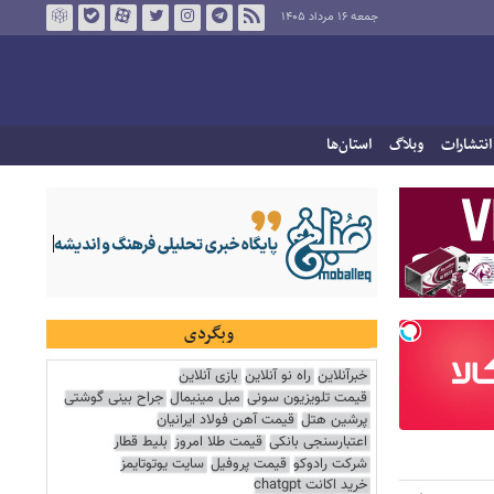
جمعه ۱۶ مرداد ۱۴۰۵
انتشارات
وبلاگ
استان‌ها
وبگردی
خبرآنلاین
راه نو آنلاین
بازی آنلاین
قیمت تلویزیون سونی
مبل مینیمال
جراح بینی گوشتی
پرشین هتل
قیمت آهن فولاد ایرانیان
اعتبارسنجی بانکی
قیمت طلا امروز
بلیط قطار
شرکت رادوکو
قیمت پروفیل
سایت یوتوتایمز
خرید اکانت chatgpt