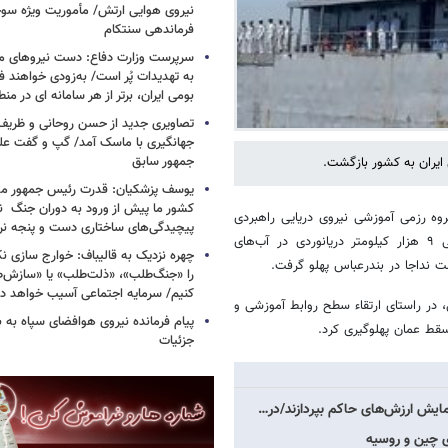
فرماندهی سنتکام
سرپرست وزارت دفاع: دست نیروهای م
به تهدیدات پُر است/ به‌زودی خواهند ف
بومی ایران، برتر از هر سامانه ای در م
تصاویری جدید از حسن روحانی و ظریف
جهانگیری با ماسک آمد/ گپ و گفت عل
جمهور سابق
ایران به کشور بازگشت.
یوسف پزشکیان: قدرت رئیس‌ جمهور م
کشور ما پیش از ورود به دوران جنگ نیز
وه رزمی آموزشی نیروی دریایی راهبردی
پیچیدگی‌های ساختاری دست و پنجه نرم 
متشکل از ناو بوشهر و ناو لاوان پس از طی ۹ هزار کیلومتر دریانوردی در آب‌های
چهره نزدیک به قالیباف: خوارج سازی نکن
مت نداجا در بندرعباس پهلو گرفت.
را «جنگ‌طلب»، «ذلت‌طلب» یا «سازش
کنیم/ سرمایه اجتماعی آسیب خواهد دید
ای آزاد و بین المللی، در راستای ارتقاء سطح روابط آموزشی و
پیام فرمانده نیروی هوافضای سپاه به
سقط عمان پهلوگیری کرد.
جزئیات
مایش ارزش‌های حاکم بپردازند/در…
ای چین و روسیه