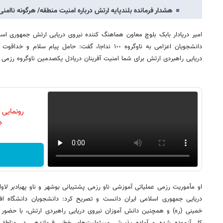
هشدار فرمانده بلندپایه ارتش درباره امنیت منطقه/ هرگونه ناامنی
امیر دریادار بابک بلوچ معاون هماهنگ کننده نیروی دریایی ارتش جمهوری اسلا
دانشجویان اعزامی به ناوگروه ١٠٠ نداجا، گفت: حامل پیام سل
دریایی راهبردی ارتش برای شما امنیت آفرینان دریادل یکصدمین ناوگروه رزمی
رونمایی
دن
او مأموریت رزمی عملیاتی آموزشی ناو رزمی پشتیبانی بوشهر و ناو پهبادبر لا
دریایی جمهوری اسلامی ایران دانست و تصریح کرد: دانشجویان دانشگاه ا
خمینی (ره) و همچنین دانش آموزان نیروی دریایی راهبردی ارتش، با حضور 
کار آزموده شده و آماده پذیرش مسئولیت‌های خطیر فرماندهی در مناطق و