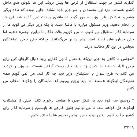
گذارند کشور در جهت استقلال از غربی ها پیش بروند. این ها نفوذی های داخل
کشور هستند. باید این مفسدان را سر جای خود نشاند. جایی نبوده که بنده پیگیر
باشم و به شکل علنی وزیر به من نگوید که مافیای واردات نمی گذارد شما این کار
را انجام دهید. وزیر مسئول مبارزه با مافیا است. یا یک وزیر دیگر می گوید ما از
سرمایه گذار استقبال می کنیم. ما می گوییم وقت بگذار تا بیاییم توضیح دهیم اما
حتی جریان های فاسد امضا وزیر را بر می‌گردانند. چراکه حتی برخی نمایندگان
مجلس در این کار دخالت دارند.
*مجلس ما گاهی به جای این‌که به دنبال قانون گذاری برود دنبال کارچاق کنی برای
برخی افراد هستند یا دنبال زد و بند برای پست گرفتن هستند. یا وزیر را تهدید
می کنند به طرح سوال یا استیضاح. وزیر باید چه کار کند. من نمی گویم همه
نمایندگان اینگونه هستند اما باید برویم ببینیم که نمایندگان را چگونه انتخاب می
کنیم.
* روسای سه قوه باید به شکل جدی با مفاسد برخورد کنند. خیلی از مشکلات
اینگونه حل خواهد شد. ما می توانیم جلوی خارجی ها بایستیم و سرمایه گذار برای
کشور جذب کنیم. بدین ترتیب می توانیم تحریم ها را خنثی کنیم.
۲۹۲۱۸