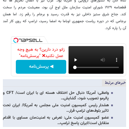
نگاه آنان به کشورهای اروپایی و آمریکا بود. غرب نیز با اعمال تحریم ها که
قطعنامه ۱۹۲۹ شورای امنیت سازمان ملل اوج آن بود، معیشت مردم را سخت
کند. جناح شرق ستیز داخلی نیز به قدرت رسید و برجام را رقم زد. اما همان
برجامی که در دوره ریاست جمهوری اوباما به امضا رسید، ترامپ که روی کار آمد
آن را پاره کرد.
زانو درد دارین؟ به هیچ وجه
عمل نکنید❌ "پرسش‌نامه"
◀ پرسش‌نامه
خبرهای مرتبط
واعظی: آمریکا دنبال حل اختلاف هسته ای با ایران است/ CFT و
پالرمو تصویب شود، گشایش…
هشدار رئیس کمیسیون امنیت ملی مجلس به آمریکا/ ایران تحت
تاثیر بلوف‌های ترامپ قرار…
عضو کمیسیون امنیت ملی: تعرض به امنیت‌مان مساوی با اقدام
متقابل است/ایران پاسخ ترامپ…