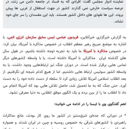
نماینده ادوار مجلس گفت: افرادی که به فساد در جامعه دامن می زنند، در
عرصه سیاست خارجی نمی گذارند کشور در جهت استقلال از غربی ها پیش
بروند. این ها نفوذی های داخل کشور هستند. باید این مفسدان را سر جای خود
نشاند.
به گزارش خبرگزاری خبرآنلاین،
فریدون عباسی ئیس سابق سازمان انرژی اتمی
، با
اشاره به موضع صریح رهبر معظم انقلاب در خصوص مذاکره با آمریکا، بیان کرد:
در خصوص
مذاکره با آمریکا
ما باید به تجربه توجه داشته باشیم. در طول سال
های گذشته ایران مذاکراتی با آمریکا داشته است. یا با واسطه کشورهای دیگر
تماس هایی برقرار شده است. در دوران جنگ نیز ارتباط‌هایی وجود داشت. یا به
واسطه کشور سوئیس ارتباط هایی داشتیم. اما از هیچ کدام نتیجه ای نگرفتیم. از
بعد انقلاب اسلامی آمریکا تلاش زیادی کرد تا سلطه از دست داده خود را به دست
آورد. حتی جنگ که به ما تحمیل شد، حاصل تلاش هایی بود که آمریکا انجام می
داد تا انقلاب ما را از بین برده و یک الگوی موفق انقلابی به دنیا معرفی نشود.
اهم گفتگوی وی با ایسنا را در ادامه می خوانید؛
* در دورانی که عده‌ای شرق‌ستیز در کشور ما روی کار بودند، مانع مذاکرات
راهبردی با کشورهای شرقی به خصوص روسیه و چین در ایران شدند و همواره