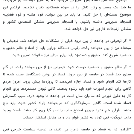
* موضوع هسته‌ای دستخوش تغییراتی می‌شود که به تغییر دولت‌ها باز می‌گردد.
ما باید یک مسیر و رکن ثابتی را در حوزه هسته‌ای دنبال نکردیم. نرفتیم این
موضوع هسته‌ای را حل کنیم. ما باید در بین دولت، قوه مقننه و قوه قضاییه
انسجام مدیریتی داشته باشیم. با انسجام مدیریتی مشکل اقتصادی کشور و
مشکل ارتباطات خارجی نیز حل خواهد شد.
* اگر تبعیض در جامعه از بین برود خیلی از مشکلات حل خواهد شد. تبعیض با
موعظه نیز از بین نخواهد رفت. رئیس دستگاه اجرایی باید از اصلاح نظام حقوق و
دستمزد شروع کند. حقوق و دستمزد باید برای مبنای نیاز خانواده تعیین شود.
* اگر نظام حقوق و دستمزد درست شود، تبعیض نیز از بین خواهد رفت. در گام
بعدی باید فساد در جامعه از بین برود. فساد در برخی دستگاه‌ها سبب شده تا
کارها کند انجام شود و فساد اجازه نمی‌دهد تا پروژه‌ها پیش برود. امروز مردم
گاهی برای انجام امورات خود باید رشوه بدهند. کافی نبودن دستمزدها برای انجام
کار به دلیل تورمی که سالیان سال است در جامعه ما وجود دارد، سبب گسترش
فساد شده است. گاهی سرمایه‌گذاری که می‌خواهد واراد کشور شود، باید باج
بدهد. فرقی هم ندارد جریان اصلاح طلب یا اصولگرا روی کار باشد. فساد وجود
دارد. این‌گونه نمی توان به کشور قوام داد و در مقابل استکبار ایستاد.
*افرادی که به فساد در جامعه دامن می زنند، در عرصه سیاست خارجی نمی