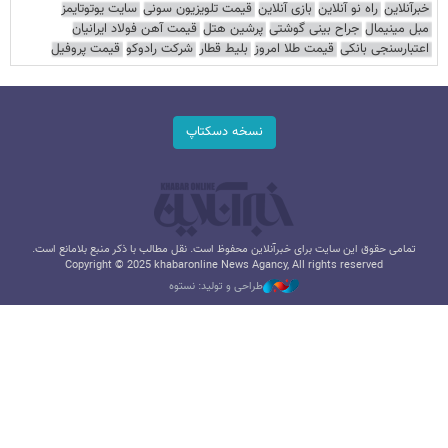
خبرآنلاین
راه نو آنلاین
بازی آنلاین
قیمت تلویزیون سونی
سایت یوتوتایمز
مبل مینیمال
جراح بینی گوشتی
پرشین هتل
قیمت آهن فولاد ایرانیان
اعتبارسنجی بانکی
قیمت طلا امروز
بلیط قطار
شرکت رادوکو
قیمت پروفیل
نسخه دسکتاپ
تمامی حقوق این سایت برای خبرآنلاین محفوظ است. نقل مطالب با ذکر منبع بلامانع است.
Copyright © 2025 khabaronline News Agancy, All rights reserved
طراحی و تولید: نستوه