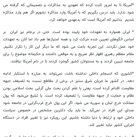
*آمریکا تا به امروز ثابت کرده که تعهدی به مذاکرات و تصمیماتی که گرفته می
شود ندارد. باید درس بگیریم که با آمریکا وارد مذاکره نشویم اگر هم وارد مذاکره
شدیم بدانیم که آمریکا است که بدعهدی خواهد کرد.
* ایران همواره به تعهدات خود پایبند بوده است. حتی در برجام نیز ایران بر
اساس الگوهای تعیین شده حرکت کرد و همه امتیازها هم داد اما آنان به تعهدات
خود عمل نکردند. این تجربه باعث می شود که ما دیگر این کار را تکرار نکنیم.
مقام معظم رهبری اظهار نظر صریح و به موقعی داشتند و حکیمانه موضوع را برای
جامعه تبیین کردند و به مسئولان کشور گوشزد کردند تا در دام آمریکا نیافتند.
*کشوری که انسجام داخلی نداشته باشد، نمی‌تواند به مبارزه با استکبار ادامه
دهد. در کشور ما جریان شرق ستیز در برخی از مقاطع نسبت به تضیعف جبهه
مقاومت اقدام کرده است. یعنی با علم کردن بحث ملی گرایی بحث اسلامی بودن
نظام و حمایت از جبهه مقاومت را تضعیف کرده است. یا تبلیغ می‌شود که پول
مملکت خرج لبنان و سوریه می شود. اگر این پول خرج غرب‌گرایی در جامعه شود
صدای این افراد در نمی‌آید. ما باید یک دکترین مشخص در خصوص سیاست
داخلی خود و ارتباط با دنیا داشته باشیم. این رویکرد نیز با تغییر افراد در دستگاه
اجرایی کشور نباید تغییر کند.