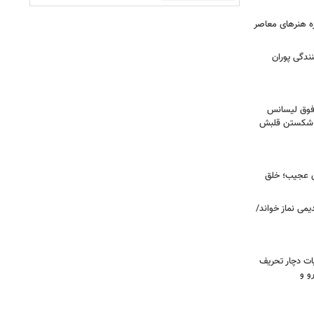
زه هنرهای معاصر
ندگی پوران
فوق‌ لیسانس
ای شکستن قلبش
ای عجیب؛ خلق
یمی نماز خواند/
ت دچار تحریف
و و