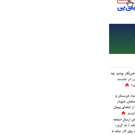
برنگار بودید چه
ور در نشست
د؟
یه، عربستان و
لمان، شهباز
ز امضای پیمان
ندند
ان ارسال اسلحه
شد / تد کروز:
روی کار بیاید یا