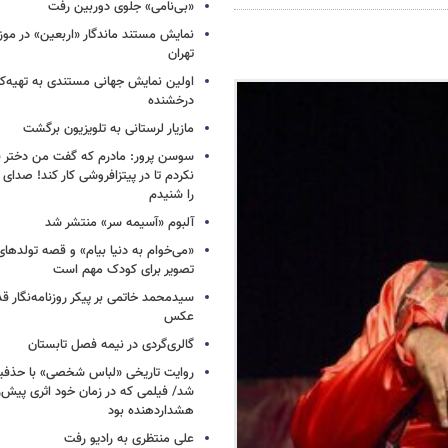
«بی‌نامی» جلوی دوربین رفت
نمایش مستند ماندگار «اربعین» در مو
تهران
اولین نمایش جهانی مستندی به تهیه‌کن
درخشنده
مازیار لرستانی به تلویزیون برگشت
سوسن پرور: مادرم که گفت من دختر 
نکردم تا در پیتزافروشی کار کند! صد
را شنیدم
آلبوم «آسیمه سر» منتشر شد
«می‌خوام به دنیا بیام» و قصه تولده
تصویر برای کودک مهم است
سیدمحمد خاتمی بر پیکر روزنامه‌نگار قد
عکس
گالری‌گردی در نیمه فصل تابستان
روایت تاریخی «لباس شخصی» با حذفیا
شد/ فیلمی که در زمان خود اثری پیش‌ر
هشداردهنده بود
علی منتظری به رادیو رفت