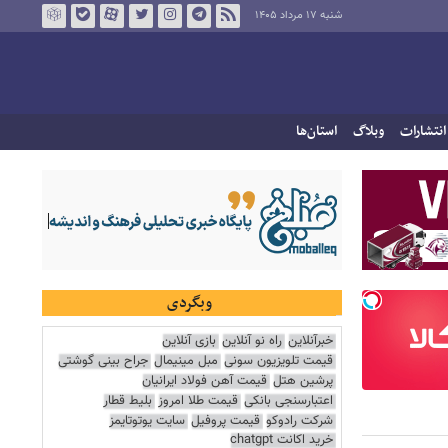
شنبه ۱۷ مرداد ۱۴۰۵
انتشارات
وبلاگ
استان‌ها
وبگردی
خبرآنلاین
راه نو آنلاین
بازی آنلاین
قیمت تلویزیون سونی
مبل مینیمال
جراح بینی گوشتی
پرشین هتل
قیمت آهن فولاد ایرانیان
اعتبارسنجی بانکی
قیمت طلا امروز
بلیط قطار
شرکت رادوکو
قیمت پروفیل
سایت یوتوتایمز
خرید اکانت chatgpt