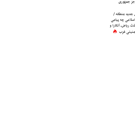
جز جمهوری
 جدید منطقه /
اسلامی چه پیامی
لث ریاض، آنکارا و
 امنیتی غرب