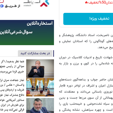
دان50%تخفیف🔥
تخفیف ویژه!
ین ناصربخت، استاد دانشگاه، پژوهشگر و
ه‌های گوناگونی را که استادان نمایش و
یح می‌دهد.
در بحث مشارکت کنید
ه شهادت تاریخ و ادبیات کلاسیک در دوران
شما نظر بدهید/ اگر خ
 شادمانی را در کوی و برزن و بازار به
سوالی از رئیس جمه
خبری فردا می‌پرسیدی
شان حاضر جواب و بداهه‌گوی دسته‌های
نماز جماعت سران ترک
پاکستان + عکس / بن‌س
ازل اعیان و اشراف در اواخر دوره قاجار
شریف و اردوغان پس ا
روزی باستانی می‌دانند و معتقدند که
دفاع مشترک نماز خوا
میهمانانی از آن سوی مرزها جست و بدین
سناتور آمریکایی خواه
 و سیاه تخت‌حوضی و خیمه‌شب بازی را
برای شورش در ایران 
فرقی نمی‌کند پسر شاه 
ش است و چهره سیاهش، نشانه پختگی و