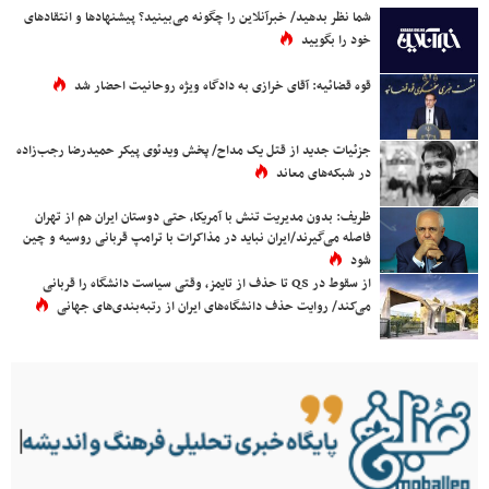
شما نظر بدهید/ خبرآنلاین را چگونه می‌بینید؟ پیشنهادها و انتقادهای
خود را بگویید
قوه قضائیه: آقای خرازی به دادگاه ویژه روحانیت احضار شد
جزئیات جدید از قتل یک مداح/ پخش ویدئوی پیکر حمیدرضا رجب‌زاده
در شبکه‌های معاند
ظریف: بدون مدیریت تنش با آمریکا، حتی دوستان ایران هم از تهران
فاصله می‌گیرند/ایران نباید در مذاکرات با ترامپ قربانی روسیه و چین
شود
از سقوط در QS تا حذف از تایمز، وقتی سیاست دانشگاه را قربانی
می‌کند/ روایت حذف دانشگاه‌های ایران از رتبه‌بندی‌های جهانی