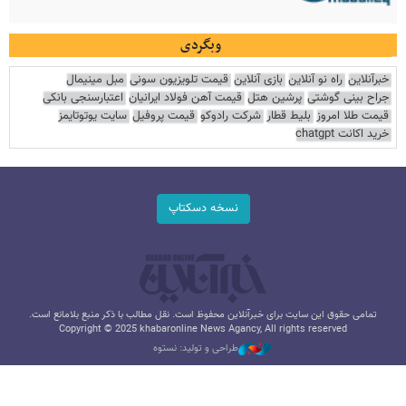
وبگردی
خبرآنلاین
راه نو آنلاین
بازی آنلاین
قیمت تلویزیون سونی
مبل مینیمال
جراح بینی گوشتی
پرشین هتل
قیمت آهن فولاد ایرانیان
اعتبارسنجی بانکی
قیمت طلا امروز
بلیط قطار
شرکت رادوکو
قیمت پروفیل
سایت یوتوتایمز
خرید اکانت chatgpt
نسخه دسکتاپ
تمامی حقوق این سایت برای خبرآنلاین محفوظ است. نقل مطالب با ذکر منبع بلامانع است.
Copyright © 2025 khabaronline News Agancy, All rights reserved
طراحی و تولید: نستوه