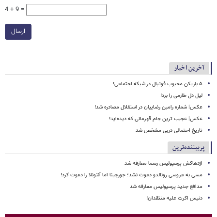
4 + 9 =
ارسال
آخرین اخبار
۵ بازیکن محبوب فوتبال در شبکه اجتماعی!
لیل دل طارمی را برد!
عکس| شماره رامین رضاییان در استقلال مصادره شد!
عکس| عجیب ترین جام قهرمانی که دیده‌اید!
تاریخ احتمالی دربی مشخص شد
پربیننده‌ترین
اژدهاکش پرسپولیس رسما معارفه شد
مسی به عروسی رونالدو دعوت نشد؛ جورجینا اما آنتونلا را دعوت کرد!
مدافع جدید پرسپولیس معارفه شد
دنیس اکرت علیه منتقدان!