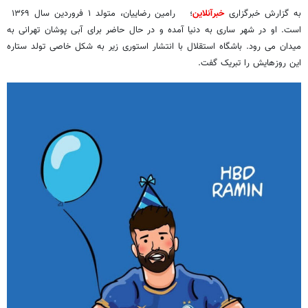
به گزارش خبرگزاری
خبرآنلاین
؛ رامین رضاییان، متولد ۱ فروردین سال ۱۳۶۹
است. او در شهر ساری به دنیا آمده و در حال حاضر برای آبی پوشان تهرانی به
میدان می رود. باشگاه استقلال با انتشار استوری زیر به شکل خاصی تولد ستاره
این روزهایش را تبریک گفت.