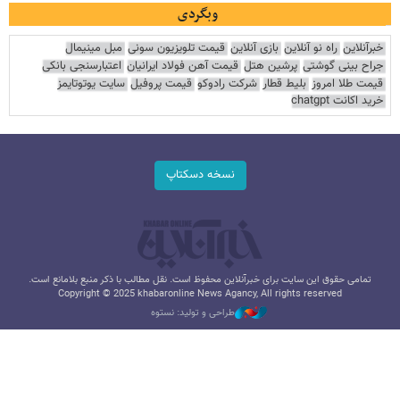
وبگردی
خبرآنلاین
راه نو آنلاین
بازی آنلاین
قیمت تلویزیون سونی
مبل مینیمال
جراح بینی گوشتی
پرشین هتل
قیمت آهن فولاد ایرانیان
اعتبارسنجی بانکی
قیمت طلا امروز
بلیط قطار
شرکت رادوکو
قیمت پروفیل
سایت یوتوتایمز
خرید اکانت chatgpt
نسخه دسکتاپ
تمامی حقوق این سایت برای خبرآنلاین محفوظ است. نقل مطالب با ذکر منبع بلامانع است.
Copyright © 2025 khabaronline News Agancy, All rights reserved
طراحی و تولید: نستوه