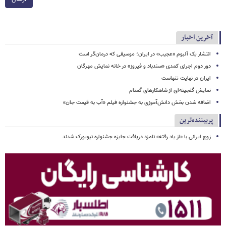
آخرین اخبار
انتشار یک آلبوم «عجیب» در ایران؛ موسیقی که درمان‌گر است
دور دوم اجرای کمدی «سندباد و فیروز» در خانه نمایش مهرگان
ایران در نهایت تنهاست
نمایش گنجینه‌ای از شاهکارهای گمنام
اضافه شدن بخش دانش‌آموزی به جشنواره فیلم «آب به قیمت جان»
پربیننده‌ترین
زوج ایرانی با «از یاد رفته» نامزد دریافت جایزه جشنواره نیویورک شدند