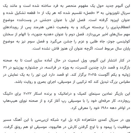
این آلبوم جدید حول یک مفهوم منحصر به فرد ساخته شده است و مانند یک
سریال تلویزیونی به ۳ «فصل» تقسیم شده که هر یک از ۱۰ قطعه تشکیل شده و
عنوان اپیزود گرفته است. فصل اول با عنوان «جشنی در وست‌لند» موضوع
انعطاف‌پذیری را برجسته می‌کند و به وضعیت ذهنی هنرمند پس از رویدادهای
مهم سال‌های اخیر می‌پردازد. فصل دوم با عنوان «هدیه جنون»، با الهام از سخنان
کوئینسی جونز، جاه طلبی و عزم را جشن می‌گیرد و فصل سوم نیز به موضوع
پایان سال مربوط است، اگرچه عنوان آن هنوز فاش نشده است.
در کنار انتشار این آلبوم، ویل اسمیت در حال آماده سازی است تا به صحنه
بازگردد و قصد دارد چندین کنسرت، به ویژه در فرانسه، در جشنواره پوزیتیو در ۳۱
ژوئیه و یکم آگوست ۲۰۲۵ برگزار کند. او قصد دارد این تور را به یک نمایش در
مقیاس بزرگ تبدیل کند که ترکیبی از موسیقی، اجرای بصری و روایت باشد.
این بازیگر نمادین سینمای کمیک و دراماتیک و برنده اسکار ۲۰۲۲ برای «کینگ
ریچارد»، کار حرفه‌ای خود را با موسیقی رپ آغاز کرد و از صحنه نوپای هیپ‌هاپ
در اواخر دهه ۱۹۸۰ خود را معرفی کرد.
وی در سریال کمدی «شاهزاده تازه بل ایر» شبکه ان‌بی‌سی با این آهنگ مسیر
موفقیت را پیمود و با اوج گرفتن کارش در هالیوود، موسیقی او هم رونق گرفت.