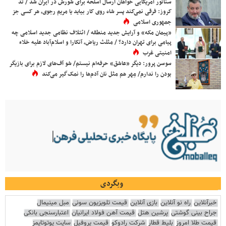
سناتور آمریکایی خواهان ارسال اسلحه برای شورش در ایران شد / تد
کروز: فرقی نمی‌کند پسر شاه روی کار بیاید یا مریم رجوی، هر کسی جز
جمهوری اسلامی
«پیمان مکه» و آرایش جدید منطقه / ائتلاف نظامی جدید اسلامی چه
پیامی برای تهران دارد؟ / مثلث ریاض، آنکارا و اسلام‌آباد علیه خلاء
امنیتی غرب
سوسن پرور: دیگر «عاشق» حرفه‌ام نیستم/ شو آف‌های لازم برای بازیگر
بودن را ندارم/ مِهر هم مثل نان آدم‌ها را نمک‌گیر می‌کند
وبگردی
خبرآنلاین
راه نو آنلاین
بازی آنلاین
قیمت تلویزیون سونی
مبل مینیمال
جراح بینی گوشتی
پرشین هتل
قیمت آهن فولاد ایرانیان
اعتبارسنجی بانکی
قیمت طلا امروز
بلیط قطار
شرکت رادوکو
قیمت پروفیل
سایت یوتوتایمز