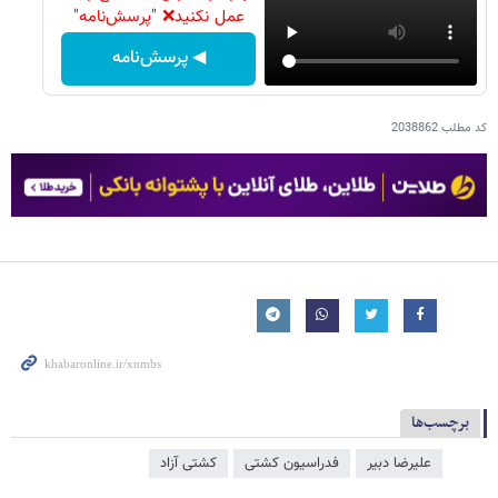
عمل نکنید❌ "پرسش‌نامه"
◀ پرسش‌نامه
کد مطلب
2038862
برچسب‌ها
علیرضا دبیر
فدراسیون کشتی
کشتی آزاد