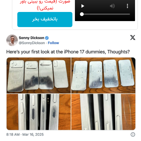
صورت (قیمت رو ببینی باور
نمیکنی!)
باتخفیف بخر