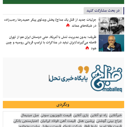
در بحث مشارکت کنید
جزئیات جدید از قتل یک مداح/ پخش ویدئوی پیکر حمیدرضا رجب‌زاده
در شبکه‌های معاند
ظریف: بدون مدیریت تنش با آمریکا، حتی دوستان ایران هم از تهران
فاصله می‌گیرند/ایران نباید در مذاکرات با ترامپ قربانی روسیه و چین
شود
وبگردی
خبرآنلاین
راه نو آنلاین
بازی آنلاین
قیمت تلویزیون سونی
مبل مینیمال
جراح بینی گوشتی
پرشین هتل
قیمت آهن فولاد ایرانیان
اعتبارسنجی بانکی
قیمت طلا امروز
بلیط قطار
شرکت رادوکو
قیمت پروفیل
سایت یوتوتایمز