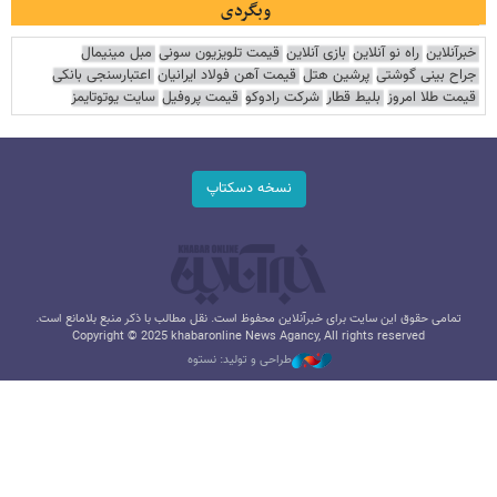
وبگردی
خبرآنلاین
راه نو آنلاین
بازی آنلاین
قیمت تلویزیون سونی
مبل مینیمال
جراح بینی گوشتی
پرشین هتل
قیمت آهن فولاد ایرانیان
اعتبارسنجی بانکی
قیمت طلا امروز
بلیط قطار
شرکت رادوکو
قیمت پروفیل
سایت یوتوتایمز
نسخه دسکتاپ
تمامی حقوق این سایت برای خبرآنلاین محفوظ است. نقل مطالب با ذکر منبع بلامانع است.
Copyright © 2025 khabaronline News Agancy, All rights reserved
طراحی و تولید: نستوه