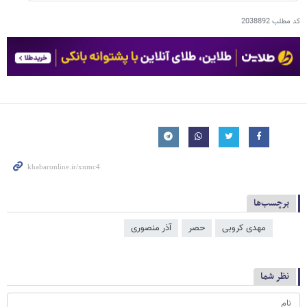
کد مطلب
2038892
برچسب‌ها
مهدی کروبی
حصر
آذر منصوری
نظر شما