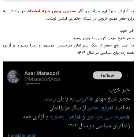
‏به گزارش خبرگزاری خبرآنلاین،
آذر منصوری رییس جبهه اصلاحات
در واکنش به
رفع حصر مهدی کروبی در شبکه اجتماعی ایکس نوشت:
خبر خوب
حصر شیخ مهدی ‎کروبی به پایان رسید.
به امید ‎رفع حصر از دیگر عزیزانمان ‎میرحسین موسوی و ‎زهرا رهنورد و آزادی
همه زندانیان سیاسی در سال ۱۴۰۴