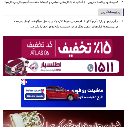
کمبودهای پراکنده دارویی؛ از فاکتور ۸ تا داروهای ام‌اس و دیابت/ چندماه ذخیره دارویی داریم؟
پربیننده‌ترین
از آب‌بازی در پارک آب‌وآتش تا تجمع برای نیما تکیدو؛«این نسل هرآنچه حکومتی نیست
می‌پسندند»/ الگوهای رسمی دیگر مرجع نیستند/ یقه نوجوان‌ها را نگیرید!