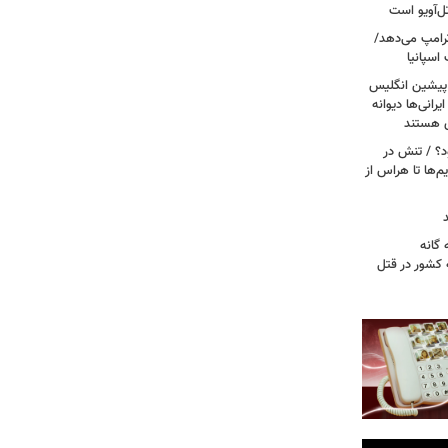
ل‌آویو است
 ترامپ می‌دهد/
اسپانیا
 پیشین انگلیس
یرانی‌ها دیوانه
ی هستند
ود؟ / تنش در
م‌ها تا هراس از
گانه
 کشور در قتل