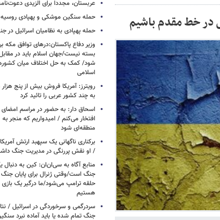
عربستان، مجددا برای الزیدی دعوت‌نامه
حمله سنگین موشکی و پهپادی روسیه 
بس در خط مقدم باشیم
حمله پهپادی به نظامیان اسرائیل در جن
وزیر دفاع پاکستان:درهای توافق مکه بر
بسته نیست/جهان اسلام باید در مقابل
شود/ کمک به حل اختلاف میان کشورهای
اسلامی
رویترز: آمریکا فروش بیش از پنج هزار
به چند کشور عربی را تائید کرد
اسحاق‌ دار: به حضور در مراسم امضای 
افتخار می‌کنم / امیدواریم که منجر به 
منطقه‌ای شود
برکناری ناگهانی یک سپهبد ارتش آمریک
/ او نقش پررنگی در مدیریت جنگ داش
منابع آگاه به سی‌ان‌ان: کین به دنبال ی
جنگ است/وقتی ژنرال برای پایان جنگ
حلقه ترامپ می‌شود/ما درگیر یک بازی
هستیم
سردرگمی و سرخوردگی در اسرائیل / نتان
جنگ تمام شده یا باید آماده نبرد سنگی