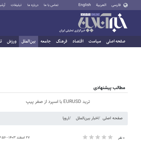
فارسی
العربية
English
تماس با ما
درباره ما
تبلیغات
آرشی
صفحه اصلی
سیاست
اقتصاد
فرهنگ
جامعه
بین‌الملل
ورزش
تا
مطالب پیشنهادی
ترید EURUSD با اسپرد از صفر پیپ
صفحه اصلی
اخبار بین‌الملل
اروپا
۲۷ اسفند ۱۴۰۳ - ۱۴:۵۶
۰ نفر