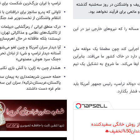
ترامپ با ایران بزرگ‌ترین شکست برای ت
‌یف و واشنگتن در روز سه‌شنبه گذشته
و مانعی برای فرآیند نخواهد بود.
تاوانی که پدرو سانچز برای درافتادن با
انتقام واشنگتن از نخست‌وزیر ضد جنگ 
درک منطق ایرانی / رمزگشایی دیپلمات
 مساله‌ را که نیروهای خارجی نیز در این
از تاکتیک‌های نظامی و مذاکراتی تهران: ا
نیستند؛ بلکه عاقلانه در حال اهرم‌ساز
آیا دیدار سران آمریکا و چین لغو می‌ش
 اجرایی کند چون مطمئنا یک مولفه ملی
آستانه دیدار ترامپ و شی؛ از تبادل تحری
دارد در خاک کشور ما می‌افتد. بنابراین
«جنگ سرد هوش مصنوعی»
 ایفا می‌کند. ما شروع به تشکیل یک تیم
هشدار چین به ژاپن: با آتش بازی نکنید
حمله حسین شریعتمداری به پیمان سه 
پاکستان،عربستان،ترکیه/ سزان این سه
 دونالد ترامپ،‌ رئیس جمهور آمریکا باید
عام غزه دست داشتند
فشار بگذارد.
 از روش خانگی سفیدکننده
دان50%تخفیف🔥