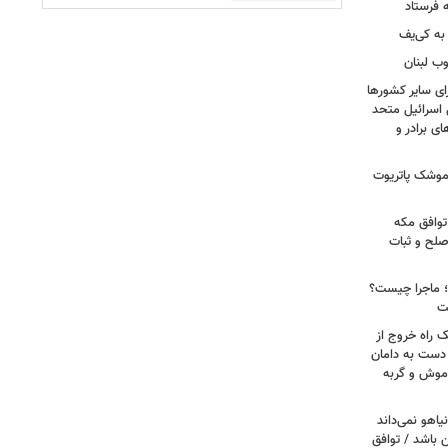
 فرستاد
به کی‌یف
وب لبنان
ای سایر کشورها
 اسرائیل متحد
 برادر و
 موشک پاتریوت
توافق مکه
صلح و ثبات
ا؛ ماجرا چیست؟
ت
ک راه خروج از
 دست به دامان
 موش و گربه
یاهو نمی‌داند
ن باشد / توافق