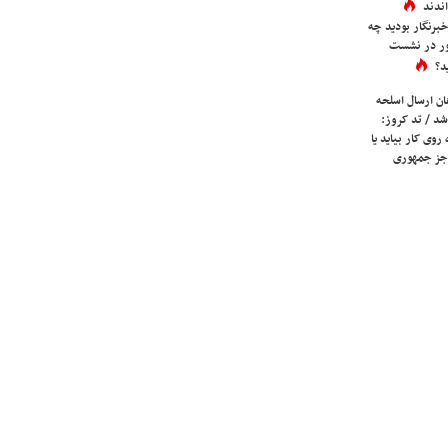
ندند
برنگار بودید چه
ور در نشست
د؟
ان ارسال اسلحه
شد / تد کروز:
روی کار بیاید یا
جز جمهوری