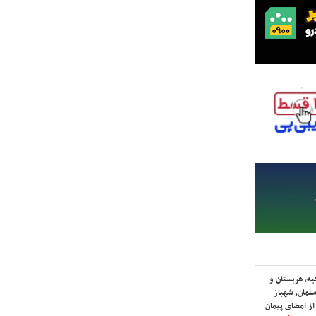
یه، عربستان و
لمان، شهباز
ز امضای پیمان