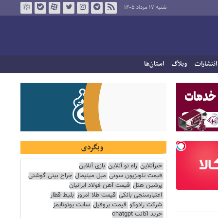
شنبه ۱۷ مرداد ۱۴۰۵
انتشارات
وبلاگ
استان‌ها
وبگردی
خبرآنلاین
راه نو آنلاین
بازی آنلاین
قیمت تلویزیون سونی
مبل مینیمال
جراح بینی گوشتی
پرشین هتل
قیمت آهن فولاد ایرانیان
اعتبارسنجی بانکی
قیمت طلا امروز
بلیط قطار
شرکت رادوکو
قیمت پروفیل
سایت یوتوتایمز
خرید اکانت chatgpt