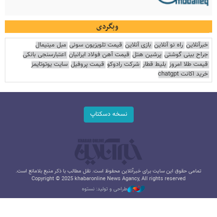
وبگردی
خبرآنلاین
راه نو آنلاین
بازی آنلاین
قیمت تلویزیون سونی
مبل مینیمال
جراح بینی گوشتی
پرشین هتل
قیمت آهن فولاد ایرانیان
اعتبارسنجی بانکی
قیمت طلا امروز
بلیط قطار
شرکت رادوکو
قیمت پروفیل
سایت یوتوتایمز
خرید اکانت chatgpt
نسخه دسکتاپ
تمامی حقوق این سایت برای خبرآنلاین محفوظ است. نقل مطالب با ذکر منبع بلامانع است.
Copyright © 2025 khabaronline News Agancy, All rights reserved
طراحی و تولید: نستوه