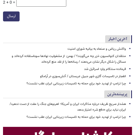
2 + 0 =
ارسال
آخرین اخبار
واکنش ریاض و صنعاء به بیانیه شورای امنیت
منتقدان کنوانسیون خزر چه می‌گویند؟ / بهمن: از مشغولیت نهادها سوءاستفاده کرده‌اند و
مسائل را شکل دیگر نشان می‌دهند / رسانه‌ها را از نقد منع کرده‌اند
فرمانده سنتکام وارد اسرائیل شد
انفجار در تاسیسات گازی شهر جبیل عربستان / آتش‌سوزی در آرامکو
چرا ترامپ از تهدید خود برای حمله به تاسیسات زیربنایی ایران عقب نشست؟
پربیننده‌ترین
هشدار صریح ظریف درباره مذاکرات ایران و آمریکا؛ اهرم‌های جنگ را مفت از دست ندهید/
ایران نباید برای «دفع شر» امتیاز بدهد
چرا ترامپ از تهدید خود برای حمله به تاسیسات زیربنایی ایران عقب نشست؟