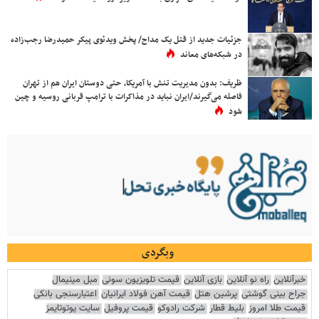
جزئیات جدید از قتل یک مداح/ پخش ویدئوی پیکر حمیدرضا رجب‌زاده
در شبکه‌های معاند
ظریف: بدون مدیریت تنش با آمریکا، حتی دوستان ایران هم از تهران
فاصله می‌گیرند/ایران نباید در مذاکرات با ترامپ قربانی روسیه و چین
شود
وبگردی
خبرآنلاین
راه نو آنلاین
بازی آنلاین
قیمت تلویزیون سونی
مبل مینیمال
جراح بینی گوشتی
پرشین هتل
قیمت آهن فولاد ایرانیان
اعتبارسنجی بانکی
قیمت طلا امروز
بلیط قطار
شرکت رادوکو
قیمت پروفیل
سایت یوتوتایمز