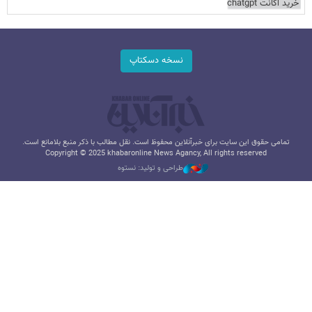
خرید اکانت chatgpt
نسخه دسکتاپ
تمامی حقوق این سایت برای خبرآنلاین محفوظ است. نقل مطالب با ذکر منبع بلامانع است.
Copyright © 2025 khabaronline News Agancy, All rights reserved
طراحی و تولید: نستوه