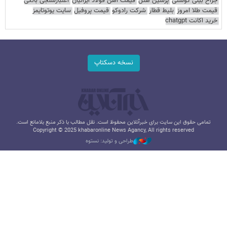
جراح بینی گوشتی
پرشین هتل
قیمت آهن فولاد ایرانیان
اعتبارسنجی بانکی
قیمت طلا امروز
بلیط قطار
شرکت رادوکو
قیمت پروفیل
سایت یوتوتایمز
خرید اکانت chatgpt
نسخه دسکتاپ
تمامی حقوق این سایت برای خبرآنلاین محفوظ است. نقل مطالب با ذکر منبع بلامانع است.
Copyright © 2025 khabaronline News Agancy, All rights reserved
طراحی و تولید: نستوه