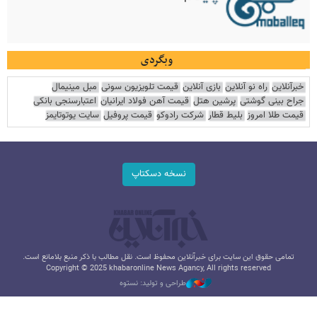
وبگردی
خبرآنلاین
راه نو آنلاین
بازی آنلاین
قیمت تلویزیون سونی
مبل مینیمال
جراح بینی گوشتی
پرشین هتل
قیمت آهن فولاد ایرانیان
اعتبارسنجی بانکی
قیمت طلا امروز
بلیط قطار
شرکت رادوکو
قیمت پروفیل
سایت یوتوتایمز
نسخه دسکتاپ
تمامی حقوق این سایت برای خبرآنلاین محفوظ است. نقل مطالب با ذکر منبع بلامانع است.
Copyright © 2025 khabaronline News Agancy, All rights reserved
طراحی و تولید: نستوه