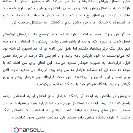
حالی امسال پیراهن بنفش‌ها را به تن می‌کند که تابستان امسال تا آستانه
بازگشت به استقلال پیش رفت و درباره این انتقال خبرهایی جدی مطرح شده بود
منتها در نهایت این اتفاق رخ نداد و شجاعیان به کارش با هوادار ادامه داد. حالا او
در گفت‌وگو با خبرنگار ما درباره دلایل عدم بازگشتش به استقلال صحبت کرد.
به گزارش ورزش سه، او ابتدا درباره شرایط خود توضیح داد: «پارسال توانستم
فصل خوبی را سپری کنم و بعد از پایان فصل چندین پیشنهاد از استقلال و دو سه
تیم دیگر لیگ برتر پیشنهاد داشتم اما طبق آیین نامه ای که فدراسیون گذاشته بود
که می‌توانستند به خود بازیکن نامه بزنند و با افزایش 25 درصد از قرارداد فصل
قبل، قراردادها به صورت خودکار تمدید می‌شد، این اتفاق برای من افتاد که با
توجه به نامه ای که باشگاه هوادار به من زده بود، قرارداد من تمدید شود. الان
برای امسال این قانون را برداشتند. من تحت قراردااد تیم هوادار بودم و برای
گرفتن رضایت باشگاه هوادار باید با باشگاه مذاکره می‌کردم.»
داریوش در واکنش به اینکه آیا باشگاه هوادار مانع انتقال او به استقلال بوده،
پاسخ داد: «در روند اینکه به استقلال بروم خیر، اما درباره بقیه پیشنهادها بر سر
مسائلی مثل مبلغ رضایتنامه توافق نشد. نرفتنم به استقلال یک داستان دیگر
داشت. از طرف باشگاه مبلغی داده میشد ولی ممانعت خاصی وجود نداشت.»