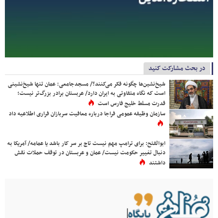
در بحث مشارکت کنید
شیخ‌نشین‌ها چگونه فکر می‌کنند؟/ مسجدجامعی: عمان تنها شیخ‌نشینی
است که نگاه متفاوتی به ایران دارد/ عربستان برادر بزرگ‌تر نیست؛
قدرت مسلط خلیج فارس است
سازمان وظیفه عمومی فراجا درباره معافیت سربازان فراری اطلاعیه داد
ابوالفتح: برای ترامپ مهم نیست تاج بر سر کار باشد یا عمامه/ آمریکا به
دنبال تغییر حکومت نیست/ عمان و عربستان در توقف حملات نقش
داشتند