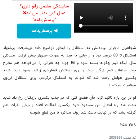
ساییدگی مفصل زانو داری؟
عمل کنی بدتر می‌شه❌
"پرسش‌نامه"
◀ پرسش‌نامه
شجاعیان ماجرای نیامدنش به استقلال را اینطور توضیح داد: «پیشرفت پیشنهاد
استقلال تا 80 درصد بود و از جایی به بعد به صورت جدی‌تر پیش نرفت. مسائلی
مثل اینکه تیم چگونه بسته شود و آقا جواد چه نفراتی را می‌خواهد هم مطرح
بود. استقلال تیم بزرگی است و برای بستنش فشارهای زیادی وجود دارد. شاید
یکسری عوامل باعث شد که نتوانم به استقلال برگردم. برای استقلال آرزوی
موفقیت میکنم.»
او در این باره تاکید کرد: «آن فضای کلی که در جذب یکسری بازیکنان رخ داد شاید
باعث شد راه انتقال من مسدود شود. یکسری اتفاقات افتاد و برخی نفرات هم
گرفته بشد که در نهایت باعث شد روند مذاکره با من قطع شود.»
۲۵۸ ۲۵۸
کد مطلب
2038969