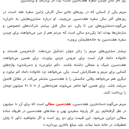
روز آخر سال چیدن سفره هفت‌سین است؛ یک کار پردرآمد و پرمشتری.
مریم یکی از کسانی که در روزهای عادی سال کارش تزئین سفره عقد است، در
روزهای آخر سال سفره هفت‌سین می‌چیند. او درباره مشتری‌هایش به «ایران»
می‌گوید:«مشتری‌های من تا یکی، دو سال قبل بیشتر شرکت‌های خصوصی و
سازمان‌ها بودند اما یکی،دو سالی است که مردم هم از من می‌خواهند برای چیدن
سفره هفت‌سین به خانه‌هایشان بروم.»
بیشتر مشتری‌های مریم را زنان جوان تشکیل می‌دهند. تازه‌عروس هستند و
خانواده داماد قرار است برای عروس عیدی بیاورند، برای همین می‌خواهند
هفت‌سین شیک و مجللی داشته باشند. «کم نیاوردن» و «سربلندی» واژه‌های
آشنایی برای مریم و همکارانش است. یکی می‌خواهد نزد خانواده داماد کم نیاورد و
دیگری هم می‌خواهد وقتی عکسش را با هفت‌سین منتشر می‌کند در مقابل فامیل
سربلند باشد. برای همین آنها حاضر می‌شوند هزینه‌هایی از ۱۰ تا ۶۰ میلیون تومان
را پرداخت کنند.
مریم می‌گوید:«ساده‌ترین هفت‌سین‌،
هفت‌سین سفالی
است که برای آن ۱۰ میلیون
در نظر گرفته‌ایم. زیر کار پارچه سفیدی پهن و نمادهای هفت‌سین در ظروف ساده
سفالی دیزاین می‌شود. این قیمت برای دو روز است و اگر بخواهید دکور تا پایان
تعطیلات در خانه شما بماند، باید مبلغ بالاتری بپردازید.»