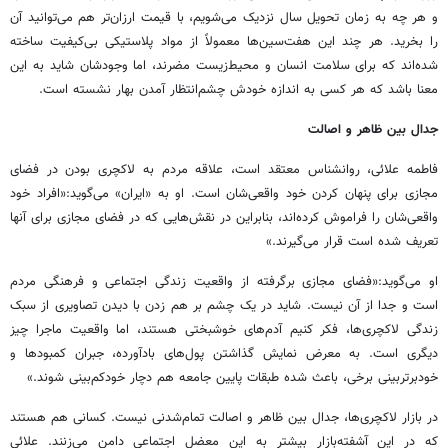
و هر چه به زمان تحویل سال نزدیک می‌شویم، با قیمت ارزان‌تر هم می‌توانید آن
را بخرید. هر چند این هفت‌سین‌ها معمولاً از مواد پلاستیکی بی‌کیفیت ساخته
شده‌اند که برای سلامت انسان و محیط‌زیست مضرند، اما وجودشان شاید به این
معنا باشد که هر کسی به اندازه خودش چشم‌انتظار آمدن بهار نشسته است.
جدال بین ظاهر و اصالت
فاطمه علائی، روانشناس معتقد است، علاقه مردم به لاکچری ‌بودن در فضای
مجازی برای پنهان کردن خود واقعی‌شان است. او به «ایران» می‌گوید:«افراد خود
واقعی‌شان را فراموش کرده‌اند، بنابراین در نقش‌هایی که در فضای مجازی برای آنها
تعریف شده است قرار می‌گیرند.»
او می‌گوید:«فضای مجازی برگرفته از واقعیت زندگی اجتماعی و فرهنگی مردم
است و جدا از آن نیست. شاید در یک چشم بر هم زدن با دیدن تصاویری از سبک
زندگی لاکچری‌ها، فکر کنیم آدم‌های خوشبختی هستند، اما واقعیت ماجرا چیز
دیگری است. به معرض نمایش گذاشتن پول‌های بادآورده، جبران کمبودها و
خودبرتربینی برخی، باعث شده طبقات پایین جامعه هم دچار خودکم‌بینی شوند.»
در بازار لاکچری‌ها، جدال بین ظاهر و اصالت تمام‌شدنی نیست. کسانی هم هستند
که در این آشفته‌بازار بیشتر به این معضل اجتماعی دامن می‌زنند. علائی