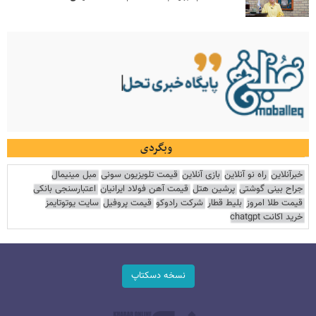
وبگردی
خبرآنلاین
راه نو آنلاین
بازی آنلاین
قیمت تلویزیون سونی
مبل مینیمال
جراح بینی گوشتی
پرشین هتل
قیمت آهن فولاد ایرانیان
اعتبارسنجی بانکی
قیمت طلا امروز
بلیط قطار
شرکت رادوکو
قیمت پروفیل
سایت یوتوتایمز
خرید اکانت chatgpt
نسخه دسکتاپ