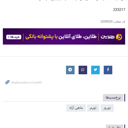
233217
کد مطلب
2039020
برچسب‌ها
نوروز
تورم
ماهی آزاد