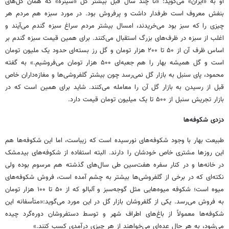
او به «ایران» می‌گوید: «تا چند سال قبل بیشتر گل «سینره» که همان گل‌های
بنفش معروف است طرفدار داشت و پرفروش بود. در مورد سبزه هم مردم هر
چیزی را که سبز بود می‌خریدند، امسال بیشتر مردم سراغ سبزه گندم می‌آیند و
اغلب از سبزه در ظرف‌های بزرگ استقبال می‌کنند. برای همین قیمت سبزه گندم بر
اساس ظرف آن از ۵۰ تا ۲۰۰ هزار تومان و گل رز بسته‌ای حدود یک ملیون تومان
است و گل همیشه بهار را هم جعبه‌ای ۵۰۰ هزار تومان می‌فروشیم.» به گفته
محمود، پای سنبل به بازار گل نمی‌رسد چون بیشتر گلفروشی‌ها و مغازه‌داران خاص
قبل از رسیدن به بازار گل آن را معامله می‌کنند. شاید برای همین است که در
بازار تجریش سنبل از ۵۰۰ تا یک میلیون تومان قیمت دارد.
دزدی شکوفه‌ها
طبیعت بهار با وجود شکوفه‌های نورسیده است که زیباست، اما این شکوفه‌ها هم
این روزها مشتری خاص خودشان را دارند. البته استفاده از شکوفه‌های بیدمشک
در خانه‌ها و در کنار سفره هفت‌سین طی سال‌های گذشته هم مرسوم بوده ولی
نکته‌ای که در برخی از گلفروشی‌ها بیشتر به چشم آمده است، فروش شکوفه‌های
میوه است؛ شکوفه‌ میوه‌هایی مثل گوجه‌سبز و آلبالو که از ۵۰ تا ۱۰۰ هزار تومان
به فروش می‌رسد. یکی از گلفروشان بازار گل در این مورد می‌گوید:«متأسفانه این
شکوفه‌ها معمولاً از باغ‌های اطراف شهر و توسط دستفروشان دوره‌گرد چیده
می‌شود، به هر حال عده‌ای می‌خواهند از هر چیزی درآمدی کسب کنند.»