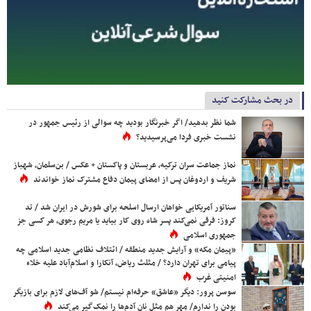
در بحث مشارکت کنید
شما نظر بدهید/ اگر خبرنگار بودید چه سوالی از رئیس جمهور در
نشست خبری فردا می‌پرسیدید؟
نماز جماعت سران ترکیه، عربستان و پاکستان + عکس / بن‌سلمان، شهباز
شریف و اردوغان پس از امضای پیمان دفاع مشترک نماز خواندند
سناتور آمریکایی خواهان ارسال اسلحه برای شورش در ایران شد / تد
کروز: فرقی نمی‌کند پسر شاه روی کار بیاید یا مریم رجوی، هر کسی جز
جمهوری اسلامی
«پیمان مکه» و آرایش جدید منطقه / ائتلاف نظامی جدید اسلامی چه
پیامی برای تهران دارد؟ / مثلث ریاض، آنکارا و اسلام‌آباد علیه خلاء
امنیتی غرب
سوسن پرور: دیگر «عاشق» حرفه‌ام نیستم/ شو آف‌های لازم برای بازیگر
بودن را ندارم/ مِهر هم مثل نان آدم‌ها را نمک‌گیر می‌کند