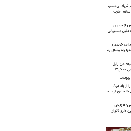
 کربلا؛ برحسب
سلام زیارت
 از بمباران
 دلیل پشتیبانی
رد/ خاندوزی:
نها راه وصال به
به/ من زابل
چی میگی؟!
 پیوست
از یاد برد/
 خامنه‌ای ترسیم
؛ افزایش
ن دارو ناتوان