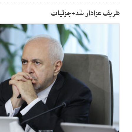
ظریف عزادار شد+جزئیات