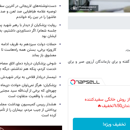
دست‌نوشته‌های لاریجانی در آخرین سفر
توصیه علامه طباطبایی صد لعن و صد 
عاشورا را در بین راه خواندم
روایت پزشکیان از دیدار با رهبر شهید پس
جلسه شعام/ اگر دستاوردی داشتیم، به
ایشان بود
حملات دولت سیزدهم به ظریف ادامه دا
کارویژه برخی، بستن همه راه‌هاست تا ت
ت.
معشوق باز بماند
ته و برای بازماندگان آرزوی صبر و برای
شوخی پزشکیان درباره دمای اتاق مصاح
خدمت کردم، پنکه هم نداشتم، دیگه 
تیمسار دریادار فلاحی به برادر شهیدش
پزشکیان: هرگز نمی‌توان حوادث دی‌ماه را 
چهره‌ای که برخی از آیت‌الله سید مجتبی
می‌کنند، با واقعیت متفاوت است
 از روش خانگی سفیدکننده
هشدار رییس کمیسیون بهداشت مجلس
دان50%تخفیف🔥
پرداختی از جیب مردم، بیماران را از تأمی
کرده است
تخفیف ویژه!