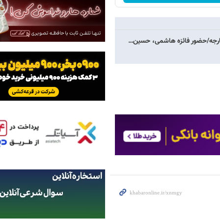
خارجه/حضور فائزه هاشمی، حسین…