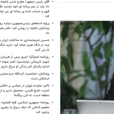
آقای رئیس جمهور! مطرح شدن شایعه ا
داد باید در تیم رسانه ای خود تجدید نظر
قوی و حساب شده ی رسانه ای می توان
کند
پروژه استعفای رئیس‌جمهوری دوباره روی
پزشکیان تکلیف را روشن کرد، دفتر ره
داد
حسین شریعتمداری به مذاکرات ایران و
تردد در تنگه هرمز حمله کرد: دارید تنگه 
باز می کنید
روزنامه اصولگرا: امروز بیش از هرزمان 
شهید لاریجانی نیازمندیم/ کمتر نمونه ا
اندازه یکسال آخر زندگی او سراغ داریم
پزشکیان: شخصیت آیت‌الله سیدمجتبی 
استثنائی است
تاکید نماینده تهران در مجلس بر حاکمی
امنیت خلیج فارس، محصول تدبیر و ار
منطقه است، نه اذن بیگانه!
روزنامه جمهوری اسلامی: قوه قضاییه با
معلوم الحالی که حرف دروغ به رهبری 
برخورد کند