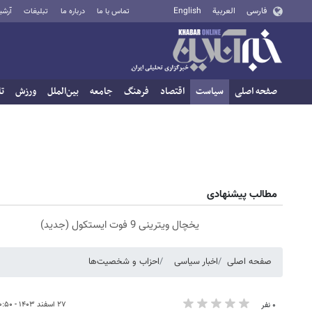
فارسی
العربية
English
تماس با ما
درباره ما
تبلیغات
آرشی
صفحه اصلی
سیاست
اقتصاد
فرهنگ
جامعه
بین‌الملل
ورزش
تا
مطالب پیشنهادی
یخچال ویترینی 9 فوت ایستکول (جدید)
صفحه اصلی
اخبار سیاسی
احزاب و شخصیت‌ها
۲۷ اسفند ۱۴۰۳ - ۲۰:۵۰
۰ نفر