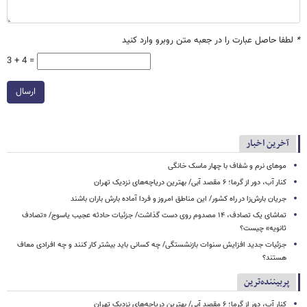
*
لطفا حاصل عبارت را در جعبه متن روبرو وارد کنید
3 + 4 =
ارسال
آخرین اخبار
موهای نرم و شفاف با چهار ماسک خانگی
کنار آب، دور از گرما؛ ۶ مقصد آبی/ بهترین دریاچه‌های نزدیک تهران
جریان بارش‌زا در راه کشور/ این مناطق امروز و فردا آماده بارش باران باشند
تماشای یک تصادف، ۱۴ مصدوم روی دست گذاشت/ جزئیات حادثه عجیب یاسوج/ «تصادف
ثانویه» چیست؟
جزئیات جدید افزایش سنوات بازنشستگی/ چه کسانی باید بیشتر کار کنند و چه افرادی معاف
هستند؟
پربیننده‌ترین
کنار آب، دور از گرما؛ ۶ مقصد آبی/ بهترین دریاچه‌های نزدیک تهران