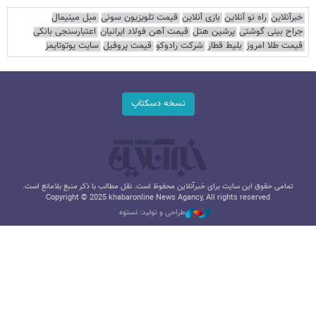
خبرآنلاین
راه نو آنلاین
بازی آنلاین
قیمت تلویزیون سونی
مبل مینیمال
جراح بینی گوشتی
پرشین هتل
قیمت آهن فولاد ایرانیان
اعتبارسنجی بانکی
قیمت طلا امروز
بلیط قطار
شرکت رادوکو
قیمت پروفیل
سایت یوتوتایمز
نسخه دسکتاپ
تمامی حقوق این سایت برای خبرآنلاین محفوظ است. نقل مطالب با ذکر منبع بلامانع است.
Copyright © 2025 khabaronline News Agancy, All rights reserved
طراحی و تولید: نستوه