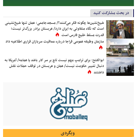
در بحث مشارکت کنید
شیخ‌نشین‌ها چگونه فکر می‌کنند؟/ مسجدجامعی: عمان تنها شیخ‌نشینی
است که نگاه متفاوتی به ایران دارد/ عربستان برادر بزرگ‌تر نیست؛
قدرت مسلط خلیج فارس است
سازمان وظیفه عمومی فراجا درباره معافیت سربازان فراری اطلاعیه داد
ابوالفتح: برای ترامپ مهم نیست تاج بر سر کار باشد یا عمامه/ آمریکا به
دنبال تغییر حکومت نیست/ عمان و عربستان در توقف حملات نقش
داشتند
وبگردی