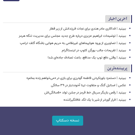
آخرین اخبار
ببینید | فداکاری مادر هندی برای نجات فرزندانش از زیر قطار
ببینید | توضیحات ابراهیم عزیزی درباره طرح جدید مجلس برای مدیریت تنگه هرمز
ببینید | تصاویری از ورود هواپیماهای غیرنظامی به حریم هوایی باشگاه گلف ترامپ
ببینید | تفریحات جالب یورگن کلوپ در اینستاگرام
ببینید | وقتی دفع توپ یک مدافع، باعث تصادف جاده‌ای شد!
پربیننده‌ترین
ببینید | دستمزد باورنکردنی فاطمه گودرزی برای بازی در «می‌خواهم زنده بمانم»
عکس | استایل گنگ و متفاوت تینا آخوندتبار در ۳۹ سالگی
ببینید | رقص بازیگر سریال خط قرمز در جشن تولد ۵۰سالگی‌اش
ببینید | فرار گورخر از شیر با یک لگد غافلگیرکننده
نسخه دسکتاپ