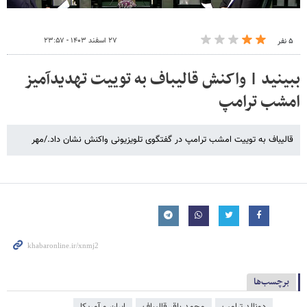
۲۷ اسفند ۱۴۰۳ - ۲۳:۵۷
۵ نفر
ببینید | واکنش قالیباف به توییت تهدیدآمیز
امشب ترامپ
قالیباف به توییت امشب ترامپ در گفتگوی تلویزیونی واکنش نشان داد./مهر
برچسب‌ها