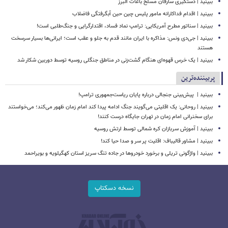
ببینید | دستگیری سارقان مسلح باغات البرز
ببینید | اقدام فداکارانه مامور پلیس چین حین آبگرفتگی فاضلاب
ببینید | سناتور مطرح آمریکایی: ترامپ نماد فساد، اقتدارگرایی و جنگ‌طلبی است!
ببینید | جی‌دی ونس: مذاکره با ایران مانند قدم به جلو و عقب است؛ ایرانی‌ها بسیار سرسخت
هستند
ببینید | یک خرس قهوه‌ای هنگام گشت‌زنی در مناطق جنگلی روسیه توسط دوربین شکار شد
پربیننده‌ترین
ببینید | ‏ پیش‌بینی جنجالی درباره پایان ریاست‌جمهوری ترامپ!
ببینید | روحانی: یک اقلیتی می‌گویند جنگ ادامه پیدا کند امام زمان ظهور می‌کند؛ می‌خواستند
برای سخنرانی امام زمان در تهران جایگاه درست کنند!
ببینید | آموزش سربازان کره شمالی توسط ارتش روسیه
ببینید | مشاور قالیباف: اقلیت پر سر و صدا حیا کند!
ببینید | واژگونی تریلی و برخورد خودروها در جاده تنگ سریز استان کهگیلویه و بویراحمد
نسخه دسکتاپ