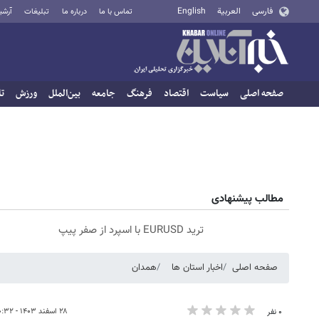
فارسی
العربية
English
تماس با ما
درباره ما
تبلیغات
آرشی
صفحه اصلی
سیاست
اقتصاد
فرهنگ
جامعه
بین‌الملل
ورزش
تا
مطالب پیشنهادی
ترید EURUSD با اسپرد از صفر پیپ
صفحه اصلی
اخبار استان ها
همدان
۲۸ اسفند ۱۴۰۳ - ۱۰:۳۲
۰ نفر