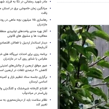
مادر شهید رمضانی در نکا به فرزند 
میانگین زمان خاموشی برق در استان م
یافت
رهاسازی ۷۵ میلیون بچه ماهی در ر
مازندران
آغاز بهره مندی واحدهای تولییدی منطقه 
معافیت ها و مشوق های قانونی
دیدار استاندار اردبیل با فعالان اقتصا
آذربایجان
برنامه ریزی برای احداث نیروگاه های
مقیاس یا شناور روی آب در مازندران
عبور موفق اربعین از چالش‌های امنیتی 
کاهش ۲۰ درصدی تلفات در اربعین امسال
برگزاری جلسه ستاد تنظیم بازار و کمیته
اساسی لرستان
افتتاح کارخانه شیرخشک و کلنگ‌زنی واح
پلی‌استر در میاندوآب
نظام سلامت باید از درمان‌محوری به 
تغییر کند