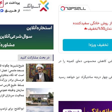
 از روش خانگی سفیدکننده
دان50%تخفیف🔥
تخفیف ویژه!
در بحث مشارکت کنید
بارشی کاهش محسوس دمای کمینه را در
شیخ‌نشین‌ها چگونه فک
مسجدجامعی: عمان تن
است که نگاه متفاوتی 
فی چهار درجه سانتیگراد نیز خواهد رسید
عربستان برادر بزرگ‌
مسلط خلیج فارس ا
سازمان وظیفه عمومی 
معافیت سربازان فراری
ابوالفتح: برای ترامپ