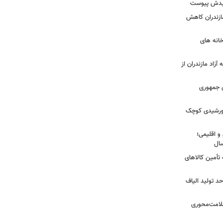
شهیدش پیوست
ازندران کاهش
ودخانه های
آزاد مازندران از
دی جمهوری
 خورشیدی کوچک
و اقلیمی؛
 تأمین کالاهای
د تولید الیاف
سلامت‌محوری