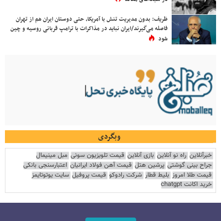
ظریف: بدون مدیریت تنش با آمریکا، حتی دوستان ایران هم از تهران
فاصله می‌گیرند/ایران نباید در مذاکرات با ترامپ قربانی روسیه و چین
شود
وبگردی
خبرآنلاین
راه نو آنلاین
بازی آنلاین
قیمت تلویزیون سونی
مبل مینیمال
جراح بینی گوشتی
پرشین هتل
قیمت آهن فولاد ایرانیان
اعتبارسنجی بانکی
قیمت طلا امروز
بلیط قطار
شرکت رادوکو
قیمت پروفیل
سایت یوتوتایمز
خرید اکانت chatgpt