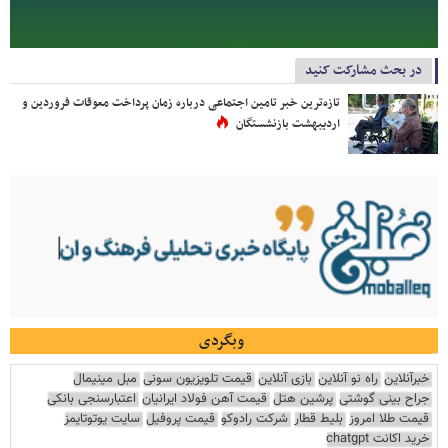
در بحث مشارکت کنید
تازه‌ترین خبر تامین اجتماعی درباره زمان پرداخت معوقات فروردین و
اردیبهشت بازنشستگان
وبگردی
خبرآنلاین
راه نو آنلاین
بازی آنلاین
قیمت تلویزیون سونی
مبل مینیمال
جراح بینی گوشتی
پرشین هتل
قیمت آهن فولاد ایرانیان
اعتبارسنجی بانکی
قیمت طلا امروز
بلیط قطار
شرکت رادوکو
قیمت پروفیل
سایت یوتوتایمز
خرید اکانت chatgpt