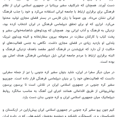
دست آورند. همچنان که شرکلیف سفیر بریتانیا در جمهوری اسلامی ایران از نظام
فرهنگی برای برقراری ارتباط با جامعه ایرانی استفاده می‌کرد و خود را جذب فرهنگ
ایرانی نشان می‌داد. وی عموماً با زبان فارسی در بستر فضای مجازی تولید محتوا
می‌کرد. ابزاری که او برای تحقق دیپلماسی فرهنگی در ایران انتخاب کرده بود،
نزدیکی به فرهنگ و آداب ایرانی بود. همچنان که ویدئوهای شاهنامه‌خوانی سفیر و
پخت کباب با کارکنان سفارت در محوطه بیرون سفارتخانه و البته ویدئوی تبریک
یلدایی او بازدید زیادی در فضای مجازی داشت. نگاهی به جنس فعالیت‌های او
حکایت از آن دارد که غرق‌شدن در فرهنگ کشور مقصد باهدف نزدیکی فرهنگ و
البته برقراری ارتباط با مردم جامعه ایرانی ذیل دیپلماسی فرهنگی هدف اصلی وی
بوده است.
در میان دیگر سفرا در ایران، شاید بتوان سفیر کره جنوبی را نیز از جمله سفرایی
دانست که فعالیت‌های خود را بر بنیان دیپلماسی فرهنگی قرار داده است. جون‌پیو
سفیر کره جنوبی در جمهوری اسلامی ایران در تلاش است تا پرسون پرسون
یواش‌یواش از طریق اقداماتی همانند اجرای این آهنگ به مناسب سالگرد روابط
دیپلماتیک میان جمهوری اسلامی ایران و کره جنوبی بدان دست یازد.
کیم جون پیو سفیر کره جنوبی در جمهوری اسلامی ایران پیش‌ازاین در ازبکستان و
تاجیکستان و در کنسولگری تاشکند و دوشنبه به‌عنوان کشورهایی که در دایره ایران