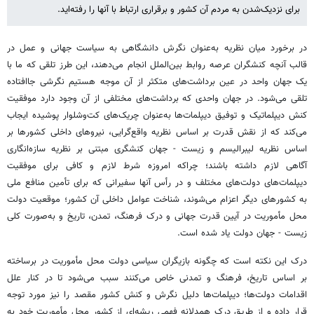
برای نزدیک‌شدن به مردم آن کشور و برقراری ارتباط با آنها را رفته‌اید.
در برخورد میان نظریه به‌عنوان نگرش دانشگاهی به سیاست جهانی و عمل در
قالب آنچه کنشگران عرصه روابط بین‌الملل انجام می‌دهند، این طرز تلقی که ما با
یک جهان واحد در عین برداشت‌های متکثر از آن موجه هستیم نگرشی جاافتاده
تلقی می‌شود. در جهان واحدی که برداشت‌های مختلفی از آن وجود دارد موفقیت
کنش دیپلماتیک و توفیق دیپلمات‌ها به‌عنوان چریک‌های کت‌وشلوار پوشیده ایجاب
می‌کند که از نقش قدرت بر اساس نظریه واقع‌گرایی، نیروهای داخلی کشورها بر
اساس نظریه لیبرالیسم و زیست - جهان کنشگری مبتنی بر نظریه سازه‌انگاری
آگاهی لازم داشته باشند؛ چراکه امروزه شرط لازم و کافی برای موفقیت
دیپلمات‌های دولت‌های مختلف و در رأس آنها سفیرانی که برای تأمین منافع ملی
به کشورهای دیگر اعزام می‌شوند، شناخت عوامل داخلی آن کشور؛ موقعیت دولت
محل مأموریت در آیین قدرت جهانی و درک فرهنگ، تمدن، تاریخ و به‌صورت کلی
زیست - جهان دولت یاد شده است.
درک این نکته است که چگونه بازیگران سیاسی دولت محل مأموریت در برساخته
بر اساس تاریخ، فرهنگ و تمدنی خاص می‌کنند سبب می‌شود تا در کنار علل
اقدامات دولت‌ها؛ دیپلمات‌ها دلیل نگرش و کنش کشور مقصد را نیز مورد توجه
قرار داده و از طریق درک همدلانه فهمی ریشه‌ای از کشور محل مأموریت خود به