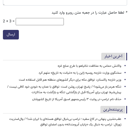
*
لطفا حاصل عبارت را در جعبه متن روبرو وارد کنید
2 + 3 =
ارسال
آخرین اخبار
واکنش حماس به مخالفت نتانیاهو با طرح صلح غزه
سخنگوی وزارت خارجه روسیه ژاپن را به «خیانت به تاریخ» متهم کرد
وزیر خارجه پاکستان: توافق مکه برای دیگر کشورهای منطقه هم قابل استفاده است
تنگه هرمز باز می‌شود؟ / پاسخ تهران روشن است: توافق با عمان به خودی خود کافی نیست /
پیش‌شرط تهران برای آمریکا قبل از بازگشایی تنگه و بازگشت به مذاکرات
حذف نام ترامپ در روایت ۳ رئیس‌جمهور اسبق آمریکا از تاریخ کشورشان
پربیننده‌ترین
عقب‌نشینی پنهانی در کاخ سفید؛ ترامپ بی‌خیال توافق هسته‌ای با ایران شد؟ / وال‌استریت
ژورنال: ترامپ به دنبال یک «پایان آبرومندانه» بدون امضای توافق