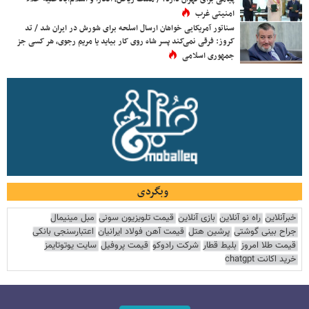
امنیتی غرب
سناتور آمریکایی خواهان ارسال اسلحه برای شورش در ایران شد / تد
کروز: فرقی نمی‌کند پسر شاه روی کار بیاید یا مریم رجوی، هر کسی جز
جمهوری اسلامی
وبگردی
خبرآنلاین
راه نو آنلاین
بازی آنلاین
قیمت تلویزیون سونی
مبل مینیمال
جراح بینی گوشتی
پرشین هتل
قیمت آهن فولاد ایرانیان
اعتبارسنجی بانکی
قیمت طلا امروز
بلیط قطار
شرکت رادوکو
قیمت پروفیل
سایت یوتوتایمز
خرید اکانت chatgpt