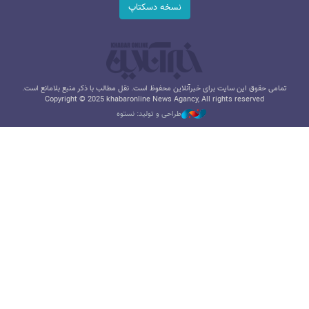
نسخه دسکتاپ
تمامی حقوق این سایت برای خبرآنلاین محفوظ است. نقل مطالب با ذکر منبع بلامانع است.
Copyright © 2025 khabaronline News Agancy, All rights reserved
طراحی و تولید: نستوه