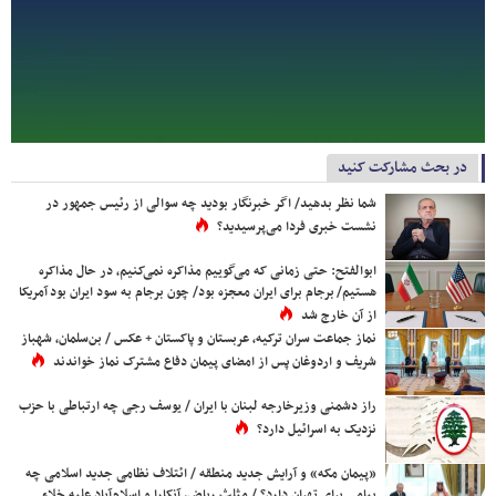
در بحث مشارکت کنید
شما نظر بدهید/ اگر خبرنگار بودید چه سوالی از رئیس جمهور در
نشست خبری فردا می‌پرسیدید؟
ابوالفتح: حتی زمانی که می‌گوییم مذاکره نمی‌کنیم، در حال مذاکره
هستیم/ برجام برای ایران معجزه بود/ چون برجام به سود ایران بود آمریکا
از آن خارج شد
نماز جماعت سران ترکیه، عربستان و پاکستان + عکس / بن‌سلمان، شهباز
شریف و اردوغان پس از امضای پیمان دفاع مشترک نماز خواندند
راز دشمنی وزیرخارجه لبنان با ایران / یوسف رجی چه ارتباطی با حزب
نزدیک به اسرائیل دارد؟
«پیمان مکه» و آرایش جدید منطقه / ائتلاف نظامی جدید اسلامی چه
پیامی برای تهران دارد؟ / مثلث ریاض، آنکارا و اسلام‌آباد علیه خلاء