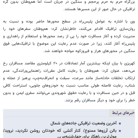
بزرگراه حرم به حرم پرحجم و سنگین در جریان است اما هم‌وطنان بدون گره
ترافیکی در حال عبور از این مسیرها هستند.
وی با اشاره به عوامل پلیس‌راه در سطح محورها حاضر بوده و نسبت به
روان‌سازی ترافیک اقدام می‌کنند، خاطرنشان کرد: هم‌وطنان سفرهای خود را
مدیریت کرده و آغاز مسافرت خود را پی از رصد محورها و استعلام از راهداری و
پلیس‌راه آغاز کنند، زیرا در صورت عدم رعایت این موضوع با ترافیک‌هایی فوق
سنگین در محورهای هراز و فیروزکوه مواجه خواهند شد.
کهریزی با بیان اینکه بیشترین آمار تصادفات در ۲۰ کیلومتری مقاصد مسافران رخ
می‌دهد، عنوان کرد: هم‌وطنان با رعایت کامل مقررات راهنمایی‌ورانندگی، عدم
ارتکاب تخلفات حادثه‌ساز مانند سرعت، سبقت و انحراف‌به‌چپ، پرهیز از عجله و
شتاب، رعایت فاصله طولی مناسب نسبت به خودروهای جلویی، استراحت کافی
قبل و در حین مسافرت و با رعایت حقوق شهروندی می‌توانند سفری ایمن و بدون
خطر را برای خود و دیگر مسافران رقم بزنند.
خبرهای مرتبط
آخرین وضعیت ترافیکی جاده‌های شمال
بالن آرزوها ممنوع/ کنار آتشی که خودتان روشن نکردید، نروید/
موثرترین راهکار برای چهارشنبه‌س…