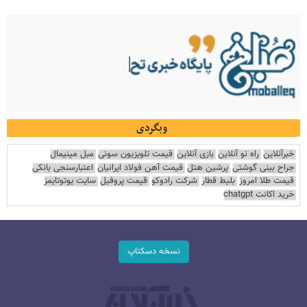
وبگردی
خبرآنلاین
راه نو آنلاین
بازی آنلاین
قیمت تلویزیون سونی
مبل مینیمال
جراح بینی گوشتی
پرشین هتل
قیمت آهن فولاد ایرانیان
اعتبارسنجی بانکی
قیمت طلا امروز
بلیط قطار
شرکت رادوکو
قیمت پروفیل
سایت یوتوتایمز
خرید اکانت chatgpt
نسخه دسکتاپ