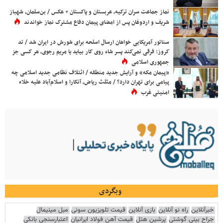
نماز جماعت سران ترکیه، عربستان و پاکستان + عکس / بن‌سلمان، شهباز
شریف و اردوغان پس از امضای پیمان دفاع مشترک نماز خواندند
سناتور آمریکایی خواهان ارسال اسلحه برای شورش در ایران شد / تد
کروز: فرقی نمی‌کند پسر شاه روی کار بیاید یا مریم رجوی، هر کسی جز
جمهوری اسلامی
«پیمان مکه» و آرایش جدید منطقه / ائتلاف نظامی جدید اسلامی چه
پیامی برای تهران دارد؟ / مثلث ریاض، آنکارا و اسلام‌آباد علیه خلاء
امنیتی غرب
وبگردی
خبرآنلاین
راه نو آنلاین
بازی آنلاین
قیمت تلویزیون سونی
مبل مینیمال
جراح بینی گوشتی
پرشین هتل
قیمت آهن فولاد ایرانیان
اعتبارسنجی بانکی