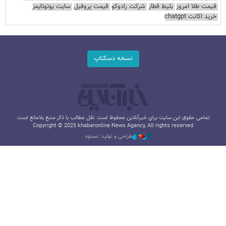
قیمت طلا امروز
بلیط قطار
شرکت رادوکو
قیمت پروفیل
سایت یوتوتایمز
خرید اکانت chatgpt
نسخه دسکتاپ
تمامی حقوق این سایت برای خبرآنلاین محفوظ است. نقل مطالب با ذکر منبع بلامانع است.
Copyright © 2025 khabaronline News Agancy, All rights reserved
طراحی و تولید: نستوه