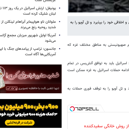
عربستان است
یونیفل
لبنان شلیک کرده است
ملوانان ناو هواپیمابر آبراهام لینکلن ا
خلاقی خود را بپذیرد و تل آویو را به
شدید روحیه رنج می‌برند
آمریکا اوایل شهریور میزبان مجمع آژان
می‌شود
ژیم صهیونیستی به مناطق مختلف غزه که
جانسون: ترامپ از پیامدهای جنگ با ایرا
آمریکایی‌ها آگاه است
سرائیل باید به توافق آتش‌بس در تمام
 ادامه حملات اسرائیل به غزه ممکن است
 و تل آویو را به توقف فوری حملات به
 از روش خانگی سفیدکننده