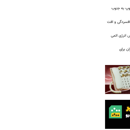
: ارتش اسرائیل در یک روز ۱۱۳ توپ به جنوب
ز افسردگی و افت
س انرژی اتمی
ن برای