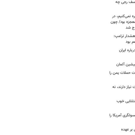
 یوسف رجی چه
ه نمی‌کنیم، در
معجزه بود/ چون
رج شد
هشدار ترامپ:
م بود
اره ایران
پیشین آلمان
ات حملات یمن را
نیاز دارند، نه
ستثنایی خوب
سولگری آمریکا را
بر عهده