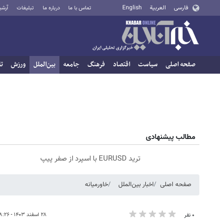
فارسی
العربية
English
تماس با ما
درباره ما
تبلیغات
آرشی
صفحه اصلی
سیاست
اقتصاد
فرهنگ
جامعه
بین‌الملل
ورزش
تا
مطالب پیشنهادی
ترید EURUSD با اسپرد از صفر پیپ
صفحه اصلی
اخبار بین‌الملل
خاورمیانه
۲۸ اسفند ۱۴۰۳ - ۱۸:۲۶
۰ نفر