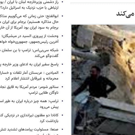
راز دشمنی وزیرخارجه لبنان با ایران /
ارتباطی با حزب نزدیک به اسرائیل دارد؟
می‌کند
ابوالفتح: حتی زمانی که می‌گوییم مذاکر
حال مذاکره هستیم/ برجام برای ایران 
برجام به سود ایران بود آمریکا از آن خا
وحشت از پیروزی السید در میشیگان؛ 
آخرین رئیس‌جمهور، جمهوری‌خواه خواه
شبکه سی‌بی‌اس: ترامپ با بن سلمان درب
گفت‌وگو می‌کند
پاسخ سفیر ایران به ادعای وزیر خارجه 
المیادین : عربستان آمار تلفات و خسار
محرمانه و غیرقابل انتشار اعلام کرد
سناتور شومر: مردم آمریکا به قایق نجات 
ناوگان طلایی ترامپ
ترامپ: همه چیز درباره ایران به طور ا
پیش می‌رود
کانادا دو مظنون تیراندازی در نزدیکی کن
بازداشت کرد
صنعا: مسئولیت پیامدهای تشدید تنش 