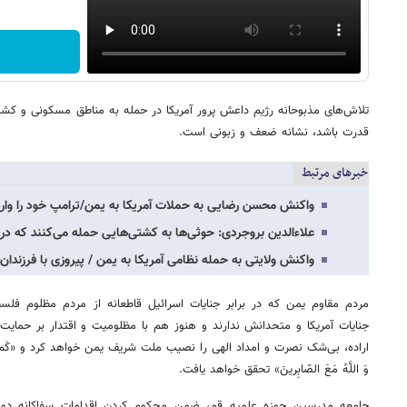
تلاش‌های مذبوحانه رژیم داعش پرور آمریکا در حمله به مناطق مسکونی و کشتا
قدرت باشد، نشانه ضعف و زبونی است.
خبرهای مرتبط
واکنش محسن رضایی به حملات آمریکا به یمن/ترامپ خود را وار
علاءالدین بروجردی: حوثی‌ها به کشتی‌هایی حمله می‌کنند که در 
واکنش ولایتی به حمله نظامی آمریکا به یمن / پیروزی با فرزند
مردم مقاوم یمن که در برابر جنایات اسرائیل قاطعانه از مردم مظلوم فل
جنایات آمریکا و متحدانش ندارند و هنوز هم با مظلومیت و اقتدار بر حمایت ا
اراده، بی‌شک نصرت و امداد الهی را نصیب ملت شریف یمن خواهد کرد و «کَم مِن فِئَةٍ قَلی
وَ اللَّهُ مَعَ الصّابِرینَ» تحقق خواهد یافت.
جامعه مدرسین حوزه علمیه قم، ضمن محکوم کردن اقدامات سفاکانه دولت