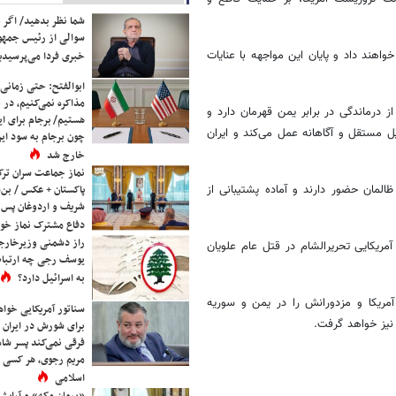
شما نظر بدهید/ اگر خ
سوالی از رئیس جمه
اهند داد و پایان این مواجهه با عنایات
خبری فردا می‌پرسیدی
ابوالفتح: حتی زمانی 
مذاکره نمی‌کنیم، در 
درماندگی در برابر یمن قهرمان دارد و
هستیم/ برجام برای ای
ل مستقل و آگاهانه عمل می‌کند و ایران
چون برجام به سود ایرا
خارج شد
نماز جماعت سران ترک
المان حضور دارند و آماده پشتیبانی از
پاکستان + عکس / بن‌س
شریف و اردوغان پس ا
دفاع مشترک نماز خوا
راز دشمنی وزیرخارجه 
ریکایی تحریرالشام در قتل عام علویان
یوسف رجی چه ارتباط
به اسرائیل دارد؟
آمریکا و مزدورانش را در یمن و سوریه
سناتور آمریکایی خواه
 نیز خواهد گرفت.
برای شورش در ایران 
فرقی نمی‌کند پسر شاه 
مریم رجوی، هر کسی 
اسلامی
«پیمان مکه» و آرایش