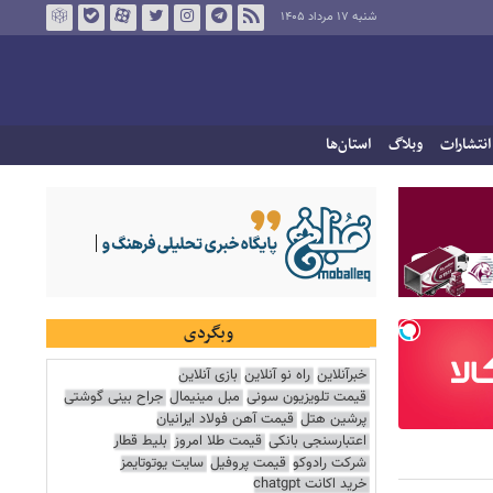
شنبه ۱۷ مرداد ۱۴۰۵
انتشارات
وبلاگ
استان‌ها
وبگردی
خبرآنلاین
راه نو آنلاین
بازی آنلاین
قیمت تلویزیون سونی
مبل مینیمال
جراح بینی گوشتی
پرشین هتل
قیمت آهن فولاد ایرانیان
اعتبارسنجی بانکی
قیمت طلا امروز
بلیط قطار
شرکت رادوکو
قیمت پروفیل
سایت یوتوتایمز
خرید اکانت chatgpt