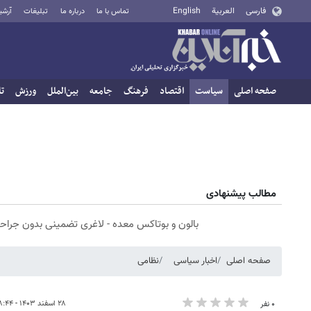
فارسی
العربية
English
تماس با ما
درباره ما
تبلیغات
آرشی
صفحه اصلی
سیاست
اقتصاد
فرهنگ
جامعه
بین‌الملل
ورزش
تا
مطالب پیشنهادی
بالون و بوتاکس معده - لاغری تضمینی بدون جراح
صفحه اصلی
اخبار سیاسی
نظامی
۲۸ اسفند ۱۴۰۳ - ۱۸:۴۴
۰ نفر