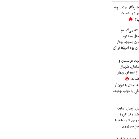
برنگار بودید چه
ور در نشست
د؟
که می‌گوییم
حال مذاکره
ران معجزه بود/
ن بود آمریکا از آن
یه، عربستان و
لمان، شهباز
ز امضای پیمان
ندند
لبنان با ایران /
ی با حزب نزدیک
ان ارسال اسلحه
شد / تد کروز:
روی کار بیاید یا
جز جمهوری
 جدید منطقه /