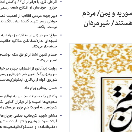
افراطی گری یا فراتر از آن؟ / واکنش اب
خرازی: حرف‌های او افتتاح شعبه رسم
سوریه و یمن/ مردم
دبیر جبهه مردمی انقلاب از اهمیت ق
 هستند/ شیرمردان
خواهی رهبر شهید گفت؛ برای بازگردان
نیست، بلکه...
مبلغ: سر باز زدن از مذاکره‌ جز بهانه ب
نتیجه‌ای ندارد/مخالفان مذاکره حقانیت ا
خدشه‌دار می‌کنند
حسام الدین آشنا از توافق مکه نوشت؛
تغییر می‌کند؟
روایت زیدآبادی از اضطراب پنهان در خیا
سن‌پترزبورگ/ تغییر نام شهرهای روسیه 
شوروی گواه از ریاکاری ایدئولوژی‌هاست
حسن روحانی پیام داد
واکنش یک نماینده مجلس به توافق سه
سعودی‌ها امنیت را از دیگران گدایی نکن
شیردهی به آمریکا هم برای عربستان ام
مشاور شهید لاریجانی: بعضی جریان‌ه
قرائت خود از رهبری را تنها قرائت مشرو
«عقب‌افتاده» و «مشکوک‌الوضعیت» ه