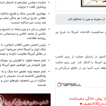
نماینده مجلس دوازدهم از احتمال است
پزشکیان گفت + جزئیات
مهاجری: تقدیس جنگ و تقبیح مذاکره، ک
عقلانی خارج می‌کند/ هر جنگی تمام م
 در سوریه و یمن را محکوم کرد.
باید پشت میز مذاکره نشست
خوش و بش دو وزیر ارشاد در تشییع یک 
در محکومیت اقدامات آمریکا به شرح زیر
عکسی از محمد خاتمی و سیدعباس صال
روزنامه اطلاعات
رئیس انجمن علمی انقلاب اسلامی: با ت
جنگ ایران و آمریکا تمام نمی‌شود/ لیب
در مقابل آمریکا مقاومت نکردند و توس
ن کشور در راستای حمایت از رژیم غاصب
مریکا را آشکار کرد. این رژیم جنایت
هزار کیلومتر می خواهیم عمق آمریکا ر
ه غرب آسیا نیز در باتلاق سرگردانی و
امام جمعه پاوه: فضای «نه جنگ و نه ص
بلاتکلیفی گذاشته است/ دشمنان با ترو
منکرات در پی تضعیف باورهای دینی و 
هستند
 از روش خانگی سفیدکننده
دان50%تخفیف🔥