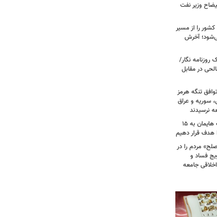
یضاح وزیر نفت
شور را از مسیر
ی‌شود؛ آخرش
روزنامه نگار/
حی در مقابل
وافق تنگه هرمز
ی، سوریه و عراق
عه نرسیدند
امام‌ جمعه اهواز: با افزایش برد موشک هایمان به ۱۵
ا هدف قرار دهیم
لح» مردم را در
یج فساد و
اخلاقی جامعه