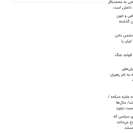
طحی به محمدباقر
ی داعش است
صاص و خون
دن گذشته
ه دشمن دادن
یران را
 قواعد جنگ
بان‌های
به نام رهبران
 جانبه «مکه» /
ند/ سال‌ها
نیت نیاورد
ای سیاسی که
ع می‌دانند
ستند