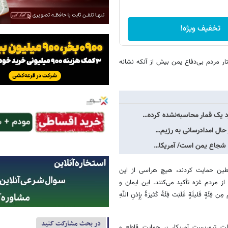
تخفیف ویژه!
ر مردم بی‌دفاع یمن بیش از آنکه نشانه
د یک قمار محاسبه‌نشده کرده…
حال امدادرسانی به رژیم…
ان شجاع یمن است/ آمریکا…
سطین حمایت کردند، هیچ هراسی از این
ز مردم غزه تأکید می‌کنند. این ایمان و
لَةٍ غَلَبَت فِئَةً کَثیرَةً بِإِذنِ اللَّهِ
در بحث مشارکت کنید
 تروریست آمریکا، بر حمایت قاطع و