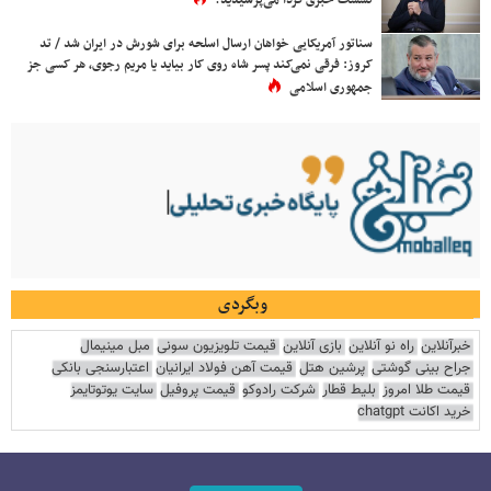
نشست خبری فردا می‌پرسیدید؟
سناتور آمریکایی خواهان ارسال اسلحه برای شورش در ایران شد / تد
کروز: فرقی نمی‌کند پسر شاه روی کار بیاید یا مریم رجوی، هر کسی جز
جمهوری اسلامی
وبگردی
خبرآنلاین
راه نو آنلاین
بازی آنلاین
قیمت تلویزیون سونی
مبل مینیمال
جراح بینی گوشتی
پرشین هتل
قیمت آهن فولاد ایرانیان
اعتبارسنجی بانکی
قیمت طلا امروز
بلیط قطار
شرکت رادوکو
قیمت پروفیل
سایت یوتوتایمز
خرید اکانت chatgpt