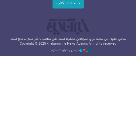
نسخه دسکتاپ
تمامی حقوق این سایت برای خبرآنلاین محفوظ است. نقل مطالب با ذکر منبع بلامانع است.
Copyright © 2025 khabaronline News Agancy, All rights reserved
طراحی و تولید: نستوه