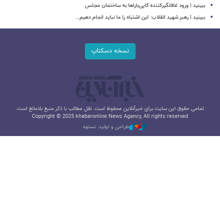
ببینید | ورود غافلگیرکننده کاپی‌باراها به ساختمان مجلس
ببینید | رهبر شهید انقلاب: این اشتباه را ما نباید انجام دهیم...
نسخه دسکتاپ
تمامی حقوق این سایت برای خبرآنلاین محفوظ است. نقل مطالب با ذکر منبع بلامانع است.
Copyright © 2025 khabaronline News Agancy, All rights reserved
طراحی و تولید: نستوه