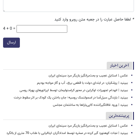
*
لطفا حاصل عبارت را در جعبه متن روبرو وارد کنید
4 + 0 =
ارسال
آخرین اخبار
عکس | استایل عجیب و بحث‌برانگیز بازیگر مرد سینمای ایران
ببینید | پزشکیان: در ابتدای دولت با قطعی برق، آب و گاز مواجه بودیم
ببینید | انهدام تجهیزات اوکراین در محور کراسنولیمان توسط اپراتورهای پهپاد روسی
ببینید | بارندگی سیل‌آسا در اسمولنسک روسیه؛ جان باختن یک کودک بر اثر سقوط درخت
ببینید | ورود غافلگیرکننده کاپی‌باراها به ساختمان مجلس
پربیننده‌ترین
عکس | استایل عجیب و بحث‌برانگیز بازیگر مرد سینمای ایران
ببینید | نجات کوهنورد گیر کرده در صخره توسط امدادگران ایتالیایی با طناب 70 متری از بالگرد