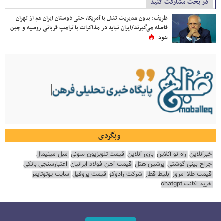
در بحث مشارکت کنید
ظریف: بدون مدیریت تنش با آمریکا، حتی دوستان ایران هم از تهران
فاصله می‌گیرند/ایران نباید در مذاکرات با ترامپ قربانی روسیه و چین
شود
وبگردی
خبرآنلاین
راه نو آنلاین
بازی آنلاین
قیمت تلویزیون سونی
مبل مینیمال
جراح بینی گوشتی
پرشین هتل
قیمت آهن فولاد ایرانیان
اعتبارسنجی بانکی
قیمت طلا امروز
بلیط قطار
شرکت رادوکو
قیمت پروفیل
سایت یوتوتایمز
خرید اکانت chatgpt