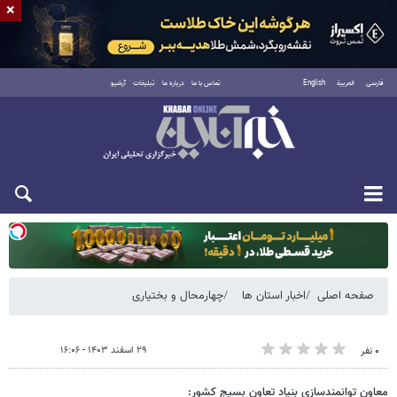
×
فارسی
العربية
English
تماس با ما
درباره ما
تبلیغات
آرشیو
یکشنبه ۱۸ مرداد ۱۴۰۵
صفحه اصلی
اخبار استان ها
چهارمحال و بختیاری
۲۹ اسفند ۱۴۰۳ - ۱۶:۰۶
۰ نفر
معاون توانمندسازی بنیاد تعاون بسیج کشور: