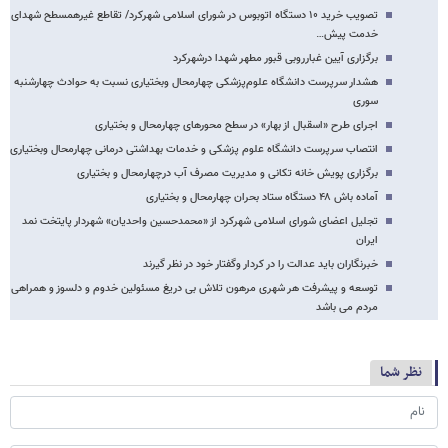
تصویب خرید ۱۰ دستگاه اتوبوس در شورای اسلامی شهرکرد/ تقاطع غیرهمسطح شهدای
خدمت پیش…
برگزاری آیین غبارروبی قبور مطهر شهدا درشهرکرد
هشدار سرپرست دانشگاه علوم‌پزشکی چهارمحال وبختیاری نسبت به حوادث چهارشنبه
سوری
اجرای طرح «اسقبال از بهار» در سطح محورهای چهارمحال و بختیاری
انتصاب سرپرست دانشگاه علوم پزشکی و خدمات بهداشتی درمانی چهارمحال وبختیاری
برگزاری پویش خانه تکانی و مدیریت مصرف آب درچهارمحال و بختیاری
آماده باش ۴۸ دستگاه ستاد بحران چهارمحال و بختیاری
تجلیل اعضای شورای اسلامی شهرکرد از «محمدحسین واحدیان» شهردار پایتخت نمد
ایران
خبرنگاران باید عدالت را در کردار وگفتار خود در نظر گیرند
توسعه و پیشرفت هر شهری مرهون تلاش بی دریغ مسئولین خدوم و دلسوز و همراهی
مردم می باشد
نظر شما