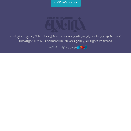
نسخه دسکتاپ
تمامی حقوق این سایت برای خبرآنلاین محفوظ است. نقل مطالب با ذکر منبع بلامانع است.
Copyright © 2025 khabaronline News Agancy, All rights reserved
طراحی و تولید: نستوه