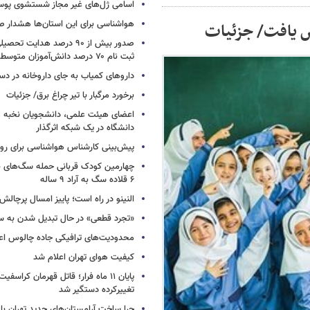
اسامی ژل‌های غیر مجاز شستشوی پو
هواشناسی برای این استان‌ها هشدار صا
ش یافت/ جزئیات
صدور بیش از ۹۰ درصد هدایت 
ثبت نام ۷۰ درصد دانش‌آموزان متوسطه اول
داروهای کمیاب به جای داروخانه در دس
برخورد مرگبار با تیر چراغ برق/ جزئیات
اعضای هیئت علمی، دانشجویان نخبه و 
دانشگاه در یک شبکه‌ اثرگذار
پیش‌بینی کارشناس هواشناسی برای روزه
چهارمین کودک قربانی حمله سگ‌های 
۶ قلاده سگ به آراد ۹ ساله
النینو در راه است؛ پاییز امسال پرچال
«تجرد قطعی» در حال تبدیل شدن به 
محدودیت‌های ترافیکی جاده چالوس اع
کیفیت هوای تهران اعلام شد
پایان ۱۱ ماه فرار؛ قاتل قهرمان کراسفی
تغییرکرده دستگیر شد
چرا ساخت آرامستان‌های جدید تهران با