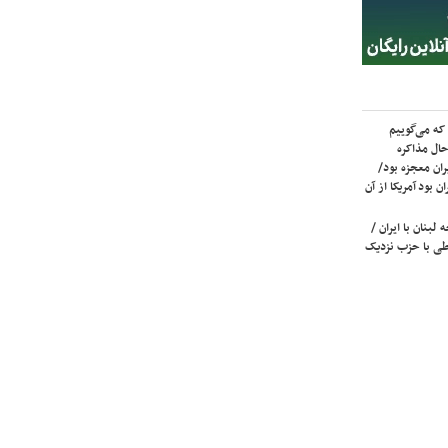
که می‌گوییم
حال مذاکره
ران معجزه بود/
ن بود آمریکا از آن
لبنان با ایران /
ی با حزب نزدیک