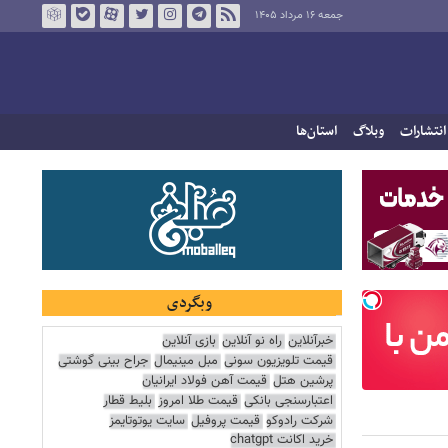
جمعه ۱۶ مرداد ۱۴۰۵
انتشارات
وبلاگ
استان‌ها
وبگردی
خبرآنلاین
راه نو آنلاین
بازی آنلاین
قیمت تلویزیون سونی
مبل مینیمال
جراح بینی گوشتی
پرشین هتل
قیمت آهن فولاد ایرانیان
اعتبارسنجی بانکی
قیمت طلا امروز
بلیط قطار
شرکت رادوکو
قیمت پروفیل
سایت یوتوتایمز
خرید اکانت chatgpt