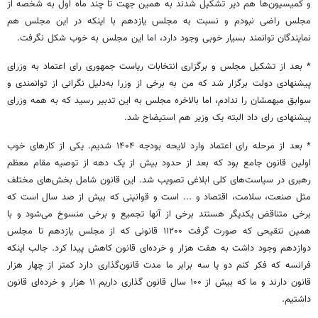
و کمیسیون‌ها هم دیر تشکیل شدند به همین جهت تا چند ماه اول به شخصه از
مجلس راضی نبودم و نسبت به مجلس یازدهم با اینکه در این مجلس هم
نمایندگان توانمند بسیار خوبی وجود دارد، اما این مجلس به خوب شکل نگرفت.
* بعد از تشکیل مجلس و برگزاری انتخابات ریاست جمهوری رای اعتماد به وزرای
پیشنهادی دولت برگزار شد که من به برخی از وزرا به‌دلیل نگرانی از توانمندی و
سوابق مبهمشان را ندادم، اما بالاخره مجلس به این تدبیر رسید که به همه وزرای
پیشنهادی رای داد البته یک وزیر هم استیضاح شد.
* بعد از مرحله رای اعتماد وارد لایحه بودجه ۱۴۰۴ شدیم. یکی از کارهای خوب
اولین قانون جامع بود که بعد از حدود بیش از یک دهه از توصیه مقام معظم
رهبری در سیاست‌های کلی ابلاغی تصویب شد. این قانون شامل بخش‌های مختلف
مثل صنعت، سلامت، اقتصاد و ... است و قوانینی که بیش از صد سال است که
برخی متناقض یکدیگر هستند برخی از آنها تجمیع و برخی منسوخ می‌شود و با
همین تنقیحی که صورت گرفت ۱۱۲۰۰ قانونی که از مجلس یازدهم تا مجلس
دوازدهم وجود داشت به هفت هزار و خرده‌ای قانون کاهش پیدا کرد. جالب اینکه
فرانسه که فکر کنم دو یا سه برابر ما مدت قانون‌گذاری دارد کمتر از چهار هزار
قانون دارند و ما که بیش از ۱۰۰ سال قانون گذاری داریم ۱۱ هزار و خرده‌ای قانون
داشتیم.