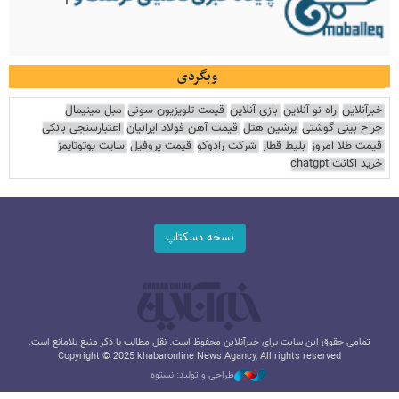
وبگردی
خبرآنلاین
راه نو آنلاین
بازی آنلاین
قیمت تلویزیون سونی
مبل مینیمال
جراح بینی گوشتی
پرشین هتل
قیمت آهن فولاد ایرانیان
اعتبارسنجی بانکی
قیمت طلا امروز
بلیط قطار
شرکت رادوکو
قیمت پروفیل
سایت یوتوتایمز
خرید اکانت chatgpt
نسخه دسکتاپ
تمامی حقوق این سایت برای خبرآنلاین محفوظ است. نقل مطالب با ذکر منبع بلامانع است.
Copyright © 2025 khabaronline News Agancy, All rights reserved
طراحی و تولید: نستوه